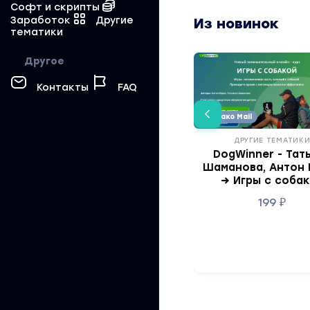
Софт и скрипты
Заработок
Другие
Из новинок
тематики
Другое
Контакты
FAQ
Облако Mail
ДРУГИЕ ТЕМАТИК
DogWinner - Тат
Шаманова, Антон
→ Игры с соба
199
₽