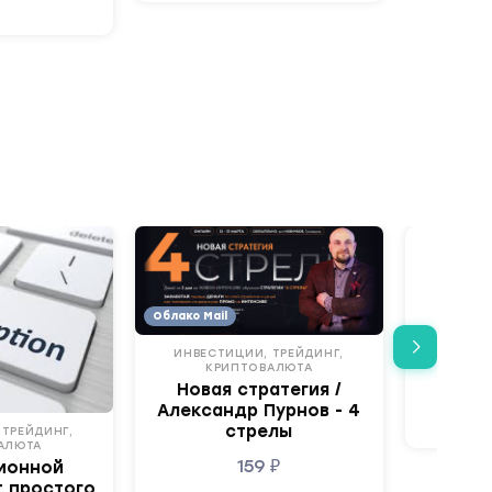
ИНВЕС
К
Индик
Eleve
Облако Mail
ИНВЕСТИЦИИ, ТРЕЙДИНГ,
КРИПТОВАЛЮТА
Новая стратегия /
Александр Пурнов - 4
стрелы
 ТРЕЙДИНГ,
АЛЮТА
159
₽
ионной
т простого