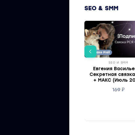
SEO & SMM
Облако Mail
SEO И SMM
Евгения Василье
Секретная связка
+ МАКС (Июль 2
169
₽