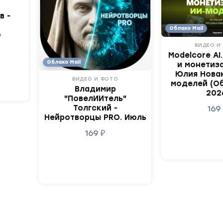
в -
Облако Mail
ю
ВИДЕО И
Modelcore AI
Облако Mail
и монетиза
Юлия Новак
ВИДЕО И ФОТО
моделей (О
Владимир
202
"ПовелИИтель"
Толгский -
16
Нейротворцы PRO. Июль
169
₽