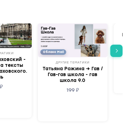
МИФ К
Крив
Не
Тре
Облако Mail
ЕМАТИКИ
ховский -
ДРУГИЕ ТЕМАТИКИ
а тексты
Татьяна Рожина → Гав /
аховского.
Гав-гав школа - гав
ль
школа 9.0
9
₽
199
₽