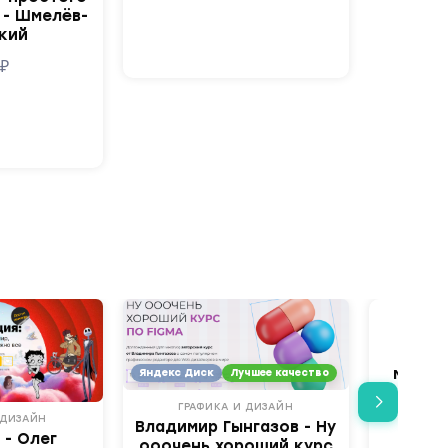
 - Шмелёв-
кий
9
₽
ГРА
Умн
mаsS
мecяч
Яндекс Диск
Лучшее качество
По
ГРАФИКА И ДИЗАЙН
 ДИЗАЙН
Владимир Гынгазов - Ну
 - Олег
ооочень хороший курс