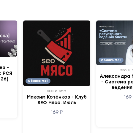
Облако Mail
ва -
SEO И
: РСЯ
Александра 
026)
Облако Mail
- Система р
ведения
SEO И SMM
16
Максим Котёнков - Клуб
SEO мясо. Июль
169
₽