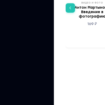
ВИДЕО И ФОТО
Антон Мартыно
Введение в
фотографи
169
₽