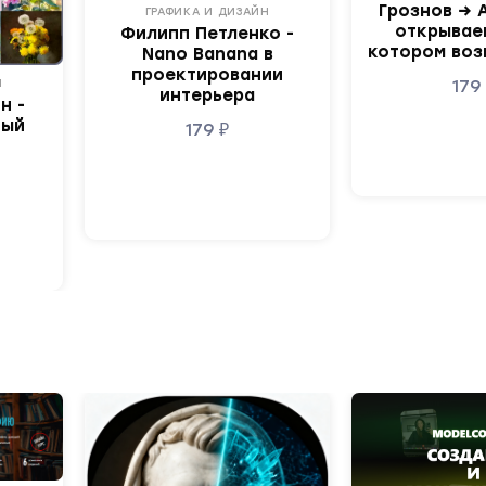
Грознов → 
ГРАФИКА И ДИЗАЙН
открываем
Филипп Петленко -
котором воз
Nano Banana в
проектировании
17
Н
интерьера
н -
ный
179
₽