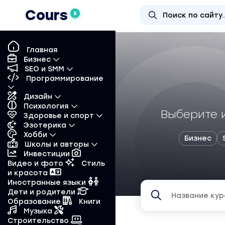
Cours
X
Главная
Бизнес
SEO и SMM
Программирование
Дизайн
Психология
Выберите 
Здоровье и спорт
Эзотерика
Хобби
Бизнес
Школы и авторы
Инвестиции
Видео и фото
Стиль
и красота
Иностранные языки
Дети и родители
Образование
Книги
Музыка
Строительство