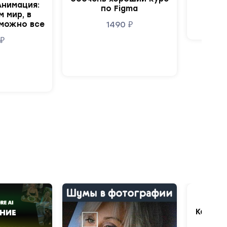
Анимация:
по Figma
 мир, в
можно все
1490
₽
9
₽
В
Анто
Качест