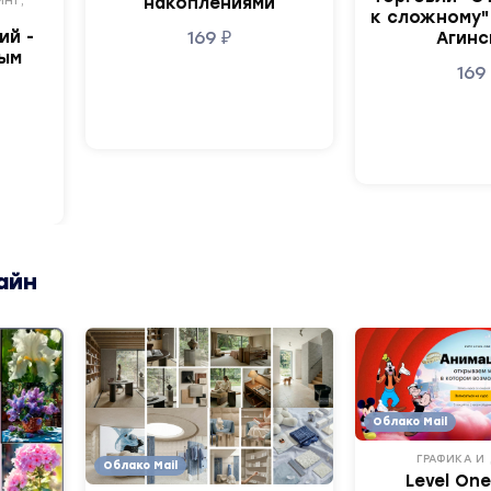
накоплениями
ИНГ,
к сложному"
169
₽
ий -
Агинс
рым
16
айн
Облако Mail
ГРАФИКА И
Облако Mail
Level One