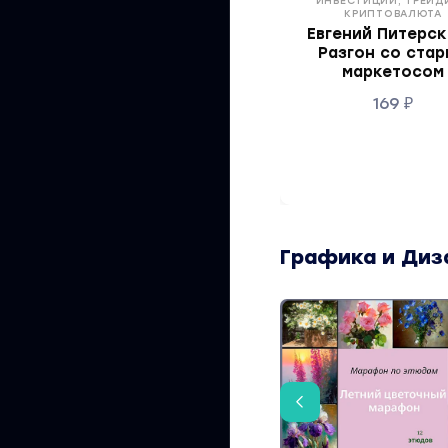
ИНВЕСТИЦИИ, ТРЕЙД
КРИПТОВАЛЮТА
Евгений Питерск
Разгон со ста
маркетосом
169
₽
Графика и Диз