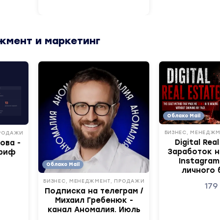
жмент и маркетинг
Облако Mail
БИЗНЕС, МЕНЕДЖ
ПРОДАЖИ
Digital Rea
ова -
Заработок н
ариф
Instagram
Облако Mail
личного 
БИЗНЕС, МЕНЕДЖМЕНТ, ПРОДАЖИ
17
Подписка на телеграм /
Михаил Гребенюк -
канал Аномалия. Июль