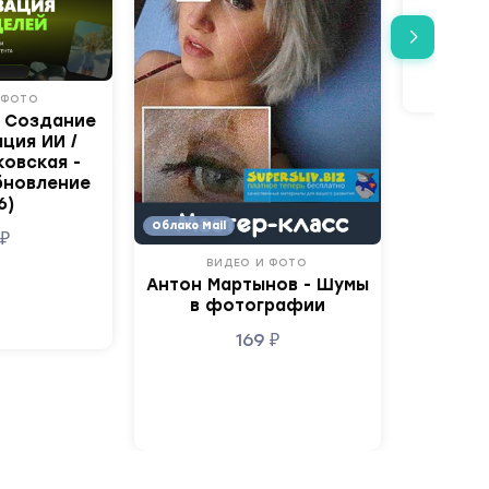
 ФОТО
. Создание
ция ИИ /
овская -
бновление
6)
Облако Mail
9
₽
ВИДЕО И ФОТО
Антон Мартынов - Шумы
в фотографии
169
₽