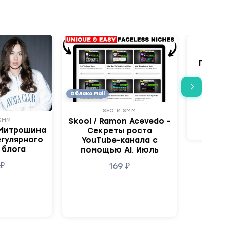
Иль
Практ
аудит
Облако Mail
SEO И SMM
 SMM
Skool / Ramon Acevedo -
Митрошина
Секреты роста
егулярного
YouTube-канала с
 блога
помощью AI. Июль
9
₽
169
₽