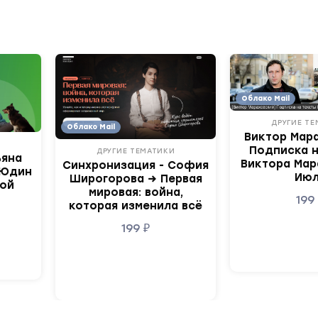
Облако Mail
ДРУГИЕ Т
Облако Mail
Виктор Мара
И
Подписка н
ДРУГИЕ ТЕМАТИКИ
ьяна
Виктора Мар
Синхронизация - София
 Юдин
Ию
Широгорова → Первая
кой
мировая: война,
19
которая изменила всё
199
₽