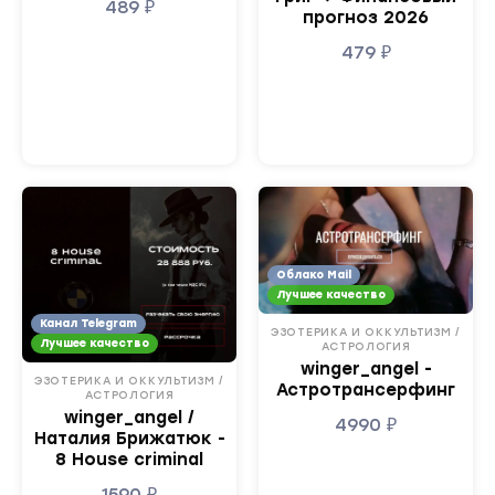
489
₽
прогноз 2026
479
₽
Облако Mail
Лучшее качество
Канал Telegram
ЭЗОТЕРИКА И ОККУЛЬТИЗМ /
Лучшее качество
АСТРОЛОГИЯ
winger_angel -
ЭЗОТЕРИКА И ОККУЛЬТИЗМ /
Астротрансерфинг
АСТРОЛОГИЯ
winger_angel /
4990
₽
Наталия Брижатюк -
8 House criminal
1590
₽