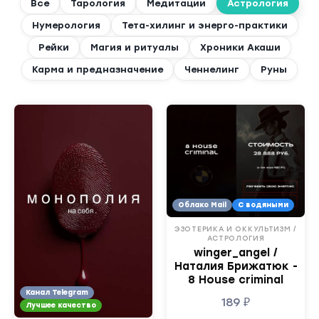
Все
Тарология
Медитации
Астрология
Нумерология
Тета-хилинг и энерго-практики
Рейки
Магия и ритуалы
Хроники Акаши
Карма и предназначение
Ченнелинг
Руны
Облако Mail
С водяными
ЭЗОТЕРИКА И ОККУЛЬТИЗМ /
АСТРОЛОГИЯ
winger_angel /
Наталия Брижатюк -
8 House criminal
Канал Telegram
189
₽
Лучшее качество