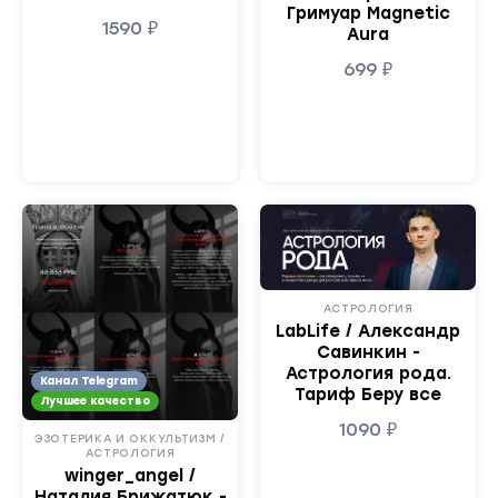
Гримуар Magnetic
1590
₽
Aura
699
₽
АСТРОЛОГИЯ
LabLife / Александр
Савинкин -
Астрология рода.
Канал Telegram
Тариф Беру все
Лучшее качество
1090
₽
ЭЗОТЕРИКА И ОККУЛЬТИЗМ /
АСТРОЛОГИЯ
winger_angel /
Наталия Брижатюк -