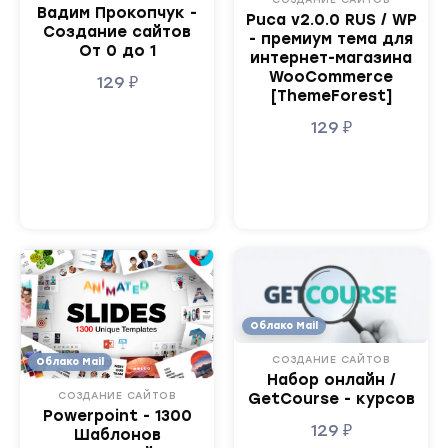
Вадим Прокопчук -
Puca v2.0.0 RUS / WP
Создание сайтов
- премиум тема для
От 0 до 1
интернет-магазина
WooCommerce
129
₽
[ThemeForest]
129
₽
Облако Mail
СОЗДАНИЕ САЙТОВ
Облако Mail
Набор онлайн /
СОЗДАНИЕ САЙТОВ
GetCourse - курсов
Powerpoint - 1300
129
₽
Шаблонов