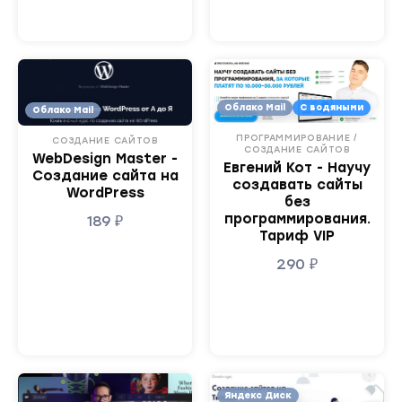
Облако Mail
С водяными
Облако Mail
ПРОГРАММИРОВАНИЕ /
СОЗДАНИЕ САЙТОВ
СОЗДАНИЕ САЙТОВ
WebDesign Master -
Евгений Кот - Научу
Создание сайта на
создавать сайты
WordPress
без
программирования.
189
₽
Тариф VIP
290
₽
Яндекс Диск