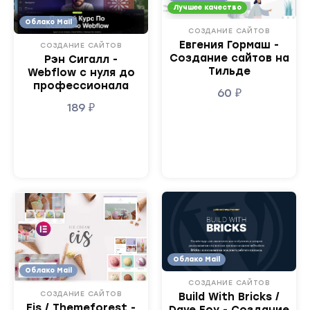
Лучшее качество
Облако Mail
СОЗДАНИЕ САЙТОВ
Евгения Гормаш -
СОЗДАНИЕ САЙТОВ
Создание сайтов на
Рэн Сигалл -
Тильде
Webflow с нуля до
профессионала
60
₽
189
₽
Облако Mail
Облако Mail
СОЗДАНИЕ САЙТОВ
СОЗДАНИЕ САЙТОВ
Build With Bricks /
Eis / Themeforest -
Dave Foy - Создание