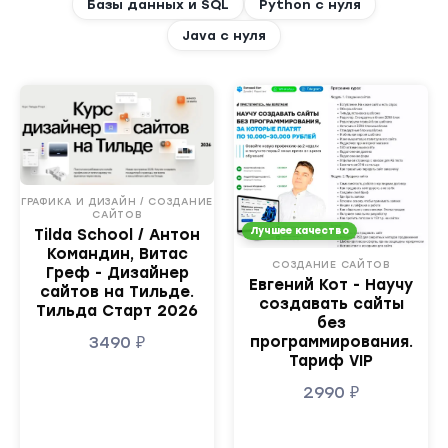
Базы данных и SQL
Python с нуля
Java с нуля
ГРАФИКА И ДИЗАЙН / СОЗДАНИЕ
САЙТОВ
Лучшее качество
Tilda School / Антон
Командин, Витас
СОЗДАНИЕ САЙТОВ
Греф - Дизайнер
Евгений Кот - Научу
сайтов на Тильде.
создавать сайты
Тильда Старт 2026
без
3490
₽
программирования.
Тариф VIP
2990
₽