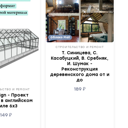
Облако Mail
СТРОИТЕЛЬСТВО И РЕМОНТ
Т. Синицева, С.
Касабуцкий, В. Сребняк,
И. Шумак -
Реконструкция
деревенского дома от и
до
189
₽
ЬСТВО И РЕМОНТ
ign - Проект
 в английском
иле 6х3
149
₽