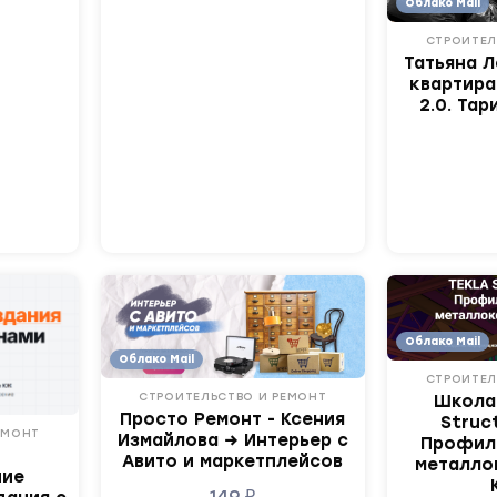
Облако Mail
СТРОИТЕЛ
Татьяна Л
квартира
2.0. Та
Облако Mail
Облако Mail
СТРОИТЕЛ
СТРОИТЕЛЬСТВО И РЕМОНТ
Школа 
Просто Ремонт - Ксения
Struc
ЕМОНТ
Измайлова → Интерьер с
Профил
Авито и маркетплейсов
металло
ние
149
₽