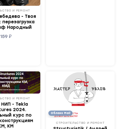
ЬСТВО И РЕМОНТ
ебедева - Твоя
: перезагрузка
риф Народный
159
₽
ЬСТВО И РЕМОНТ
НИП - Tekla
tures 2024.
Облако Mail
ьный курс по
конструкциям
СТРОИТЕЛЬСТВО И РЕМОНТ
КМ, КМ
Structuristik / Андрей