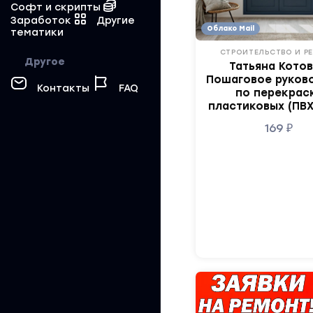
Софт и скрипты
Заработок
Другие
Облако Mail
тематики
СТРОИТЕЛЬСТВО И Р
Другое
Татьяна Котов
Пошаговое руков
Контакты
FAQ
по перекрас
пластиковых (ПВХ
169
₽