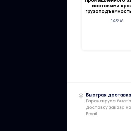
промышленного з
мостовыми кра
грузоподъемность
149
₽
Быстрая доставк
Гарантируем быст
доставку заказа н
Email.