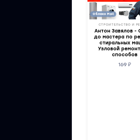
Облако Mail
СТРОИТЕЛЬСТВО И Р
Антон Завялов - 
до мастера по р
стиральных ма
Узловой ремонт
способов
169
₽