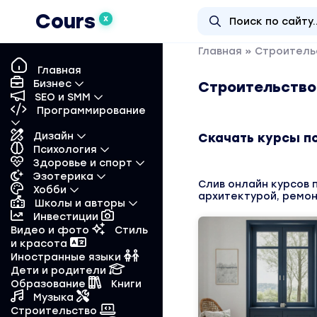
Cours
X
Главная
» Строитель
Главная
Бизнес
Строительство
SEO и SMM
Программирование
Дизайн
Скачать курсы по
Психология
Здоровье и спорт
Эзотерика
Слив онлайн курсов 
Хобби
архитектурой, ремо
Школы и авторы
Инвестиции
Видео и фото
Стиль
и красота
Иностранные языки
Дети и родители
Образование
Книги
Музыка
Строительство