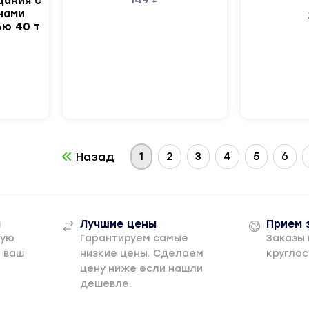
дания с
нами
ю 40 т
1
2
3
4
5
6
Назад
а
Лучшие цены
Прием 
рую
Гарантируем самые
Заказы
а ваш
низкие цены. Сделаем
круглос
цену ниже если нашли
дешевле.