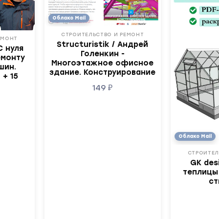
Облако Mail
СТРОИТЕЛЬСТВО И РЕМОНТ
ЕМОНТ
Structuristik / Андрей
С нуля
Голенкин -
емонту
Многоэтажное офисное
шин.
здание. Конструирование
 + 15
149
₽
Облако Mail
СТРОИТЕЛ
GK des
теплицы
ст