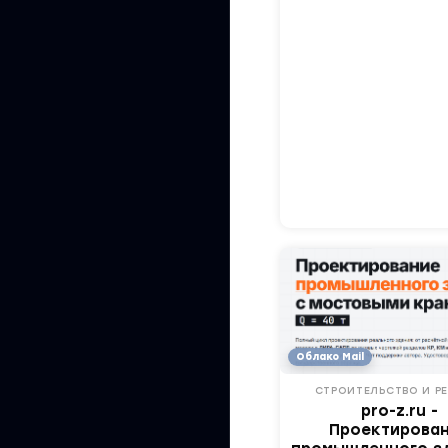
Облако Mail
СТРОИТЕЛЬСТВО И Р
pro-z.ru -
Проектирова