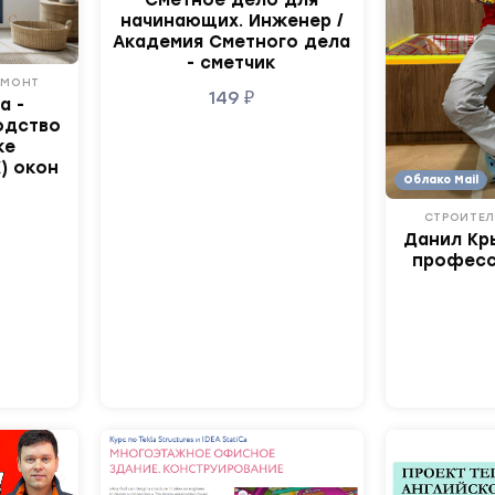
начинающих. Инженер /
Академия Сметного дела
- сметчик
ЕМОНТ
149
₽
а -
одство
ке
) окон
Облако Mail
СТРОИТЕЛ
Данил Кр
професс