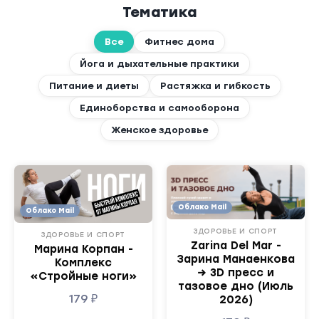
Тематика
Все
Фитнес дома
Йога и дыхательные практики
Питание и диеты
Растяжка и гибкость
Единоборства и самооборона
Женское здоровье
Облако Mail
Облако Mail
ЗДОРОВЬЕ И СПОРТ
ЗДОРОВЬЕ И СПОРТ
Zarina Del Mar -
Марина Корпан -
Зарина Манаенкова
Комплекс
→ 3D пресс и
«Стройные ноги»
тазовое дно (Июль
179
₽
2026)