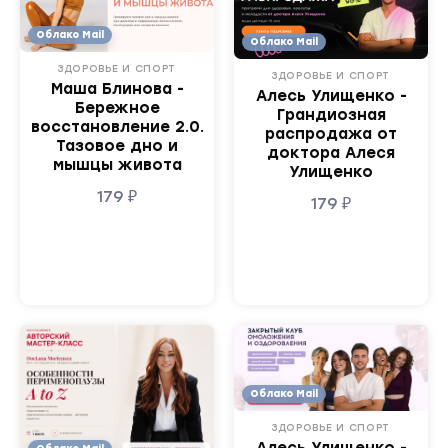
Облако Mail
Облако Mail
ЗДОРОВЬЕ И СПОРТ
ЗДОРОВЬЕ И СПОРТ
Маша Блинова -
Алесь Улищенко -
Бережное
Грандиозная
восстановление 2.0.
распродажа от
Тазовое дно и
доктора Алеся
мышцы живота
Улищенко
179
₽
179
₽
Облако Mail
ЗДОРОВЬЕ И СПОРТ