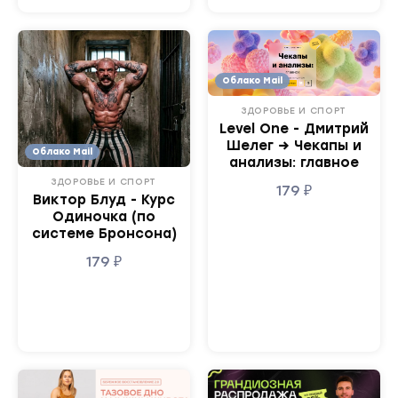
Облако Mail
ЗДОРОВЬЕ И СПОРТ
Level One - Дмитрий
Шелег → Чекапы и
Облако Mail
анализы: главное
ЗДОРОВЬЕ И СПОРТ
179
₽
Виктор Блуд - Курс
Одиночка (по
системе Бронсона)
179
₽