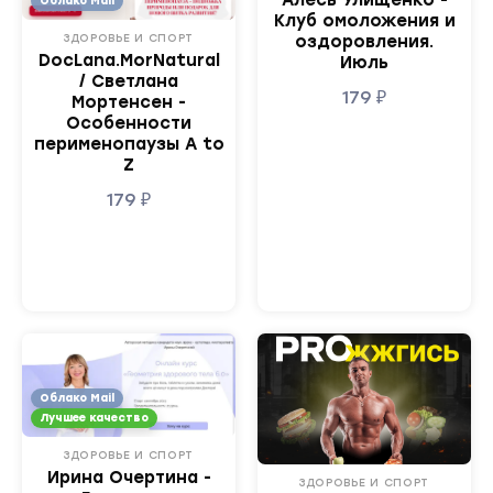
Алесь Улищенко -
Облако Mail
Клуб омоложения и
ЗДОРОВЬЕ И СПОРТ
оздоровления.
DocLana.MorNatural
Июль
/ Светлана
179
₽
Мортенсен -
Особенности
перименопаузы A to
Z
179
₽
Облако Mail
Лучшее качество
ЗДОРОВЬЕ И СПОРТ
Ирина Очертина -
ЗДОРОВЬЕ И СПОРТ