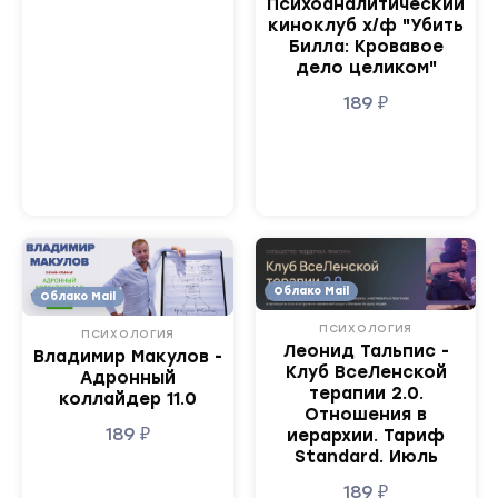
Психоаналитический
киноклуб х/ф "Убить
Билла: Кровавое
дело целиком"
189
₽
Облако Mail
Облако Mail
ПСИХОЛОГИЯ
ПСИХОЛОГИЯ
Леонид Тальпис -
Владимир Макулов -
Клуб ВсеЛенской
Адронный
терапии 2.0.
коллайдер 11.0
Отношения в
189
₽
иерархии. Тариф
Standard. Июль
189
₽