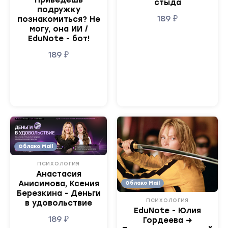
стыда
подружку
189
₽
познакомиться? Не
могу, она ИИ /
EduNote - бот!
189
₽
Облако Mail
ПСИХОЛОГИЯ
Анастасия
Анисимова, Ксения
Облако Mail
Березкина - Деньги
ПСИХОЛОГИЯ
в удовольствие
EduNote - Юлия
189
₽
Гордеева →