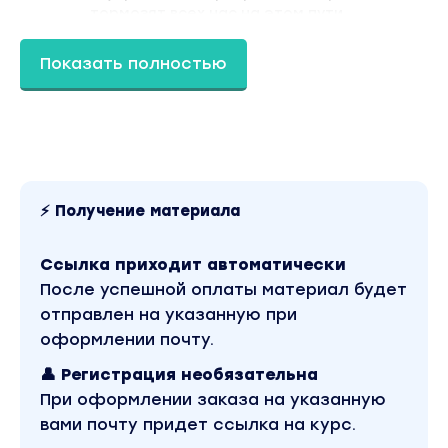
тормозят всех нас на этом пути
(страх проявить себя, страх выхода в
сториз, синдром самозванца и
Показать полностью
другие).
Путь героя.
Урок 2
О чем писать в блоге
⚡ Получение материала
Идеальная ниша для блога – это 70%
успеха.
Ссылка приходит автоматически
Как выбрать нишу для экспертного и
После успешной оплаты материал будет
личного блога.
отправлен на указанную при
Как легче и дешевле развить
оформлении почту.
лайфстайл блог.
👤 Регистрация необязательна
Что делать, если вы не знаете о чем
При оформлении заказа на указанную
писать.
вами почту придет ссылка на курс.
Личный блог или паблик?