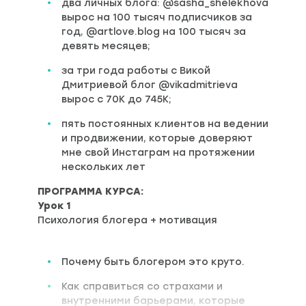
два личных блога: @sasha_shelekhova
вырос на 100 тысяч подписчиков за
год, @artlove.blog на 100 тысяч за
девять месяцев;
за три года работы с Викой
Дмитриевой блог @vikadmitrieva
вырос с 70К до 745К;
пять постоянных клиентов на ведении
и продвижении, которые доверяют
мне свой Инстаграм на протяжении
нескольких лет
ПРОГРАММА КУРСА:
Урок 1
Психология блогера + мотивация
Почему быть блогером это круто.
Как справиться со страхами и
внутренними барьерами, которые