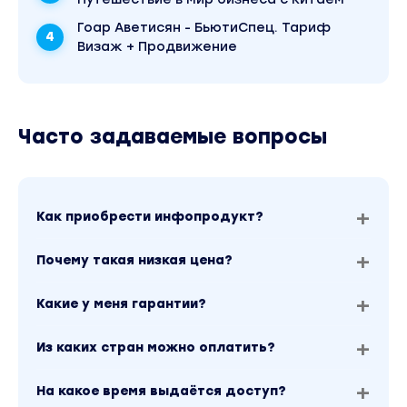
же.
Гоар Аветисян - БьютиСпец. Тариф
Урок 7
Визаж + Продвижение
Визуальный и текстовый контент
Какими должны быть картинки и
тексты, чтобы ваши посты выходили в
Часто задаваемые вопросы
ТОП и Рекомендованное.
Обработка фото. Примеры различных
визуальных структур блога.
Как приобрести инфопродукт?
Надписи на фото – да или нет? И
почему.
Почему такая низкая цена?
Карусель – да или нет? И почему.
Какие у меня гарантии?
Ошибки оформления аккаунта.
Разбор с примерами.
Из каких стран можно оплатить?
Контент-план.
На какое время выдаётся доступ?
Урок 8