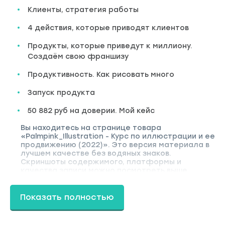
Клиенты, стратегия работы
4 действия, которые приводят клиентов
Продукты, которые приведут к миллиону.
Создаём свою франшизу
Продуктивность. Как рисовать много
Запуск продукта
50 882 руб на доверии. Мой кейс
Вы находитесь на странице товара
«Palmpink_Illustration - Курс по иллюстрации и ее
продвижению (2022)». Это версия материала в
лучшем качестве без водяных знаков.
Скриншоты содержимого, платформы и
качества записи можно посмотреть выше.
Материал относится к 2022 году. В магазине
Coursx.net материал доступен за 99 рублей.
Обучающий курс входит в рубрику «Графика и
Показать полностью
Дизайн». Другие материалы автора
«Palmpink_Illustration» можно найти через поиск
по сайту.