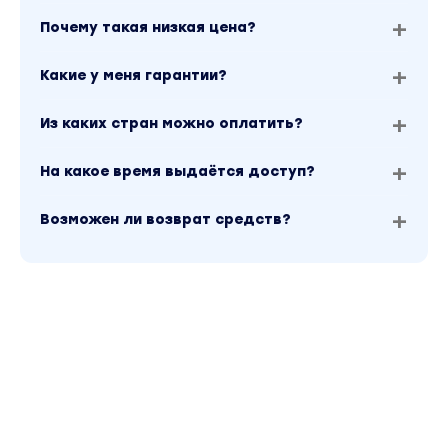
В результате человек выходит с курса вроде
Почему такая низкая цена?
бы и умным, но… каким-то опустошённым и в
голове его по кругу звучит вопрос: «Окей, я
Какие у меня гарантии?
изучил всю эту историю, а делать-то что?»
и на каждой пивной вечеринке или форуме
Из каких стран можно оплатить?
он может заявить, что да, он знает питон, но
На какое время выдаётся доступ?
на вопрос о том, что ИМЕННО он на нём
может сделать - сыпется.
Возможен ли возврат средств?
Поэтому мы решили не делать из вас
«Знаек» - вы можете научиться этому, если
просто купите несколько курсов по питону
на Юдеми.
Мы решили сделать из вас практиков
,
поэтому весь язык и все его особенности мы
будем рассматривать в контексте
прикладной задачи - создания бота