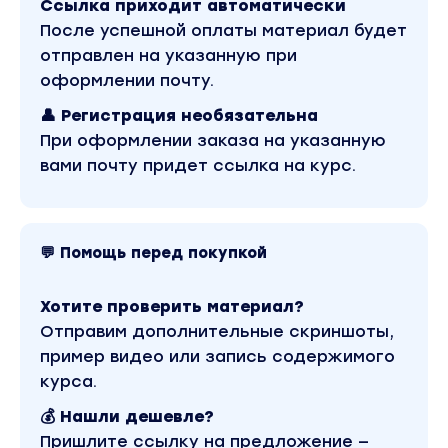
Ссылка приходит автоматически
C# и можно сделать бота в привычной
После успешной оплаты материал будет
среде - в зеннопостере.
отправлен на указанную при
Но будем говорить честно - у зенки есть
оформлении почту.
один недостаток, который часто
👤 Регистрация необязательна
перевешивает достоинства, если мы крутим
При оформлении заказа на указанную
её 24/7
вами почту придет ссылка на курс.
А если уж совсем честно, то их два:
Первый недостаток - раз в сутки её надо
перезагружать.
💬 Помощь перед покупкой
Второй недостаток - более дорогие серваки
под её установку.
Хотите проверить материал?
Отправим дополнительные скриншоты,
В результате я решил освоить совершенно
пример видео или запись содержимого
новый для меня язык программирования -
курса.
Python и надо сказать, что после шарпа я
💰 Нашли дешевле?
выдохнул с облегчением.
Пришлите ссылку на предложение —
(Говорит ли это о том, что теперь я бросил