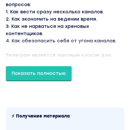
вопросов:
1. Как вести сразу несколько каналов.
2. Как экономить на ведении время.
3. Как не нарваться на хреновых
контентщиков.
4. Как обезопасить себя от угона каналов.
Телеграм является лакомым куском для
огромной аудитории, но не все из них белые
и пушистые. Как только мы начали работать
Показать полностью
- мы собрали все шишки: админы-косорезы,
контентщики-охламоны, а также вагоны
времени, которое тратилось впустую.
В результате мы пришли к нашему
стандартному выводу:
«хочешь сделать
⚡ Получение материала
классно - делай сам»
Как вы знаете, я являюсь специалистом по