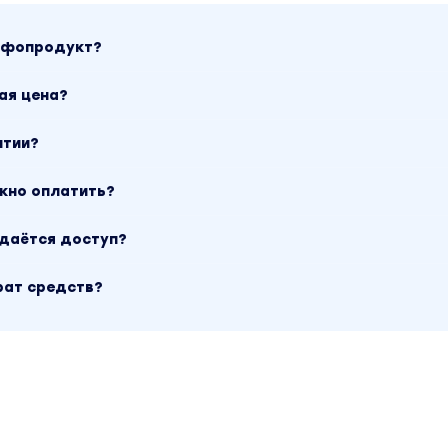
инфопродукт?
ая цена?
нтии?
ожно оплатить?
ыдаётся доступ?
рат средств?