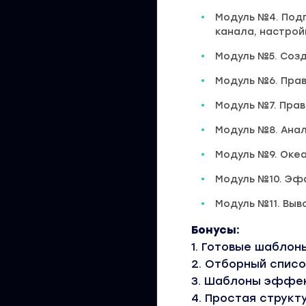
Модуль №4. Под
канала, настрой
Модуль №5. Соз
Модуль №6. Прав
Модуль №7. Прав
Модуль №8. Ана
Модуль №9. Оке
Модуль №10. Эф
Модуль №11. Выв
Бонусы:
1. Готовые шабло
2. Отборный спис
3. Шаблоны эффек
4. Простая струк