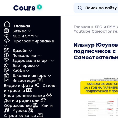
Cours
X
Главная
Главная
»
SEO и SMM
»
Бизнес
Youtube Самостояте
SEO и SMM
Программирование
Ильнур Юсупов 
подписчиков с
Дизайн
Психология
Самостоятель
Здоровье и спорт
Эзотерика
Хобби
Школы и авторы
Инвестиции
Видео и фото
Стиль
и красота
Иностранные языки
Дети и родители
Образование
Книги
Музыка
Строительство