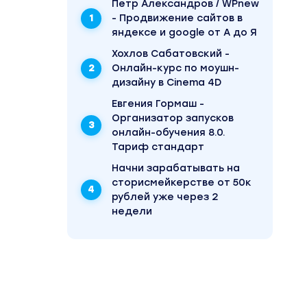
Пётр Александров / WPnew
- Продвижение сайтов в
яндексе и google от А до Я
Хохлов Сабатовский -
Онлайн-курс по моушн-
са у
доступен
дизайну в Cinema 4D
нес,
Евгения Гормаш -
но найти
Организатор запусков
онлайн-обучения 8.0.
Тариф стандарт
Начни зарабатывать на
сторисмейкерстве от 50к
рублей уже через 2
недели