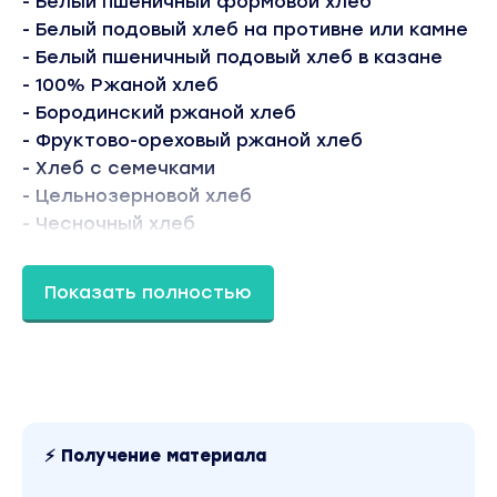
- Белый пшеничный формовой хлеб
- Белый подовый хлеб на противне или камне
- Белый пшеничный подовый хлеб в казане
- 100% Ржаной хлеб
- Бородинский ржаной хлеб
- Фруктово-ореховый ржаной хлеб
- Хлеб с семечками
- Цельнозерновой хлеб
- Чесночный хлеб
- Маковый хлеб
- Чиабатта
Показать полностью
- Домашняя пицца
- Кекс (пасхальный кулич)
- Булочки с изюмом
- Советы для хлебопечки
БОНУС #1. Рецепт овсяного печенья и
морковных маффинов
⚡ Получение материала
БОНУС #2 Запись вебинара "Как из хобби по