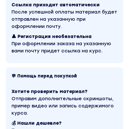
выпечке домашнего хлеба на закваске
Ссылка приходит автоматически
сделать дополнительный доход
После успешной оплаты материал будет
БОНУС #3 Рецепт соусов для пиццы
отправлен на указанную при
БОНУС #4 Видеорецепт льняного соуса как
оформлении почту.
замена магазинному майонезу
👤 Регистрация необязательна
БОНУС #5 Видеорецепт шоколадно-
При оформлении заказа на указанную
бананового тортика (raw/vegan)
вами почту придет ссылка на курс.
БОНУС #6 Видеорецепт тортика "Сникерс"
(vegan)
Вы находитесь на странице товара «Антон и
Наталья Корнышовы - Онлайн-школа Хлеба на
💬 Помощь перед покупкой
Закваске. Курс выпечки на закваске для
домохозяек (2022)». Это материал 2021 года. В
магазине Coursx.net данный материал доступен
Хотите проверить материал?
за 500 рублей. Обучающий курс входит в рубрику
«Кулинария». Другие материалы автора «Антон
Отправим дополнительные скриншоты,
и Наталья Корнышовы» можно найти через
пример видео или запись содержимого
поиск по сайту.
курса.
💰 Нашли дешевле?