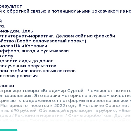
результат
 с обратной связью и потенциальными Заказчиком из н
й
са.
омандам. Цель
ет интернет-маркетинг. Делаем сайт на флексби
ойство (Берём оплачиваемый проект)
анализ ЦА и Компании
оффера, выгод и мультиквиза
екламу
довести лиды до денег
 полученных результатов
аем стабильность новых заказов
ратегия развития
иланса
 странице товара «Владимир Сургай - Чемпионат по инт
он фриланса». Это версия материала в лучшем качеств
Скриншоты содержимого, платформы и качества записи
Материал относится к 2022 году. В магазине Coursx.net
 за 690 рублей. Обучающий курс входит в рубрику «Биз
ажи / Реклама и маркетинг / Схемы заработка». Другие
 «Владимир Сургай» можно найти через поиск по сайту