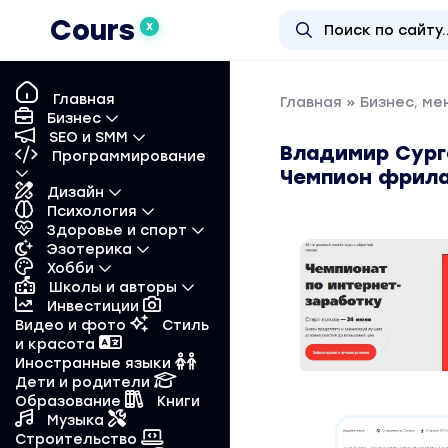
Cours
X
Главная
Главная
»
Бизнес, м
Бизнес
SEO и SMM
Владимир Сурга
Программирование
Чемпион фрил
Дизайн
Психология
Здоровье и спорт
Эзотерика
Хобби
Школы и авторы
Инвестиции
Видео и фото
Стиль
и красота
Иностранные языки
Дети и родители
Образование
Книги
Музыка
Строительство