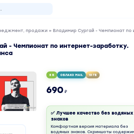
енеджмент, продажи
» Владимир Сургай - Чемпионат по
й - Чемпионат по интернет-заработку.
анса
5 Б
ОБЛАКО MAIL
13 ГБ
690
₽
✅ Лучшее качество без водяных
знаков
Комфортная версия материала без
водяных знаков. Скриншоты содержи