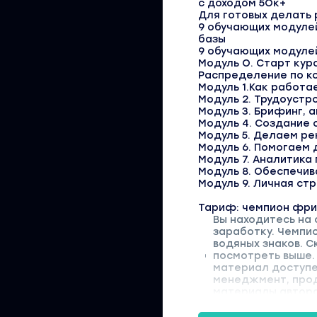
с доходом 5Ок+
Для готовых делать 
9 обучающих модулей
базы
9 обучающих модуле
Модуль О. Старт кур
Распределение по к
Модуль 1.Как работа
Модуль 2. Трудоустр
Модуль 3. Брифинг, 
Модуль 4. Создание 
Модуль 5. Делаем р
Модуль 6. Помогаем 
Модуль 7. Аналитика
Модуль 8. Обеспечив
Модуль 9. Личная ст
Тариф: чемпион фр
Вы находитесь на
заработку. Чемпи
водяных знаков. 
посмотреть выше. 
материал доступен
менеджмент, прод
материалы автора