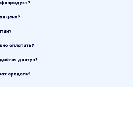
инфопродукт?
ая цена?
нтии?
ожно оплатить?
ыдаётся доступ?
рат средств?