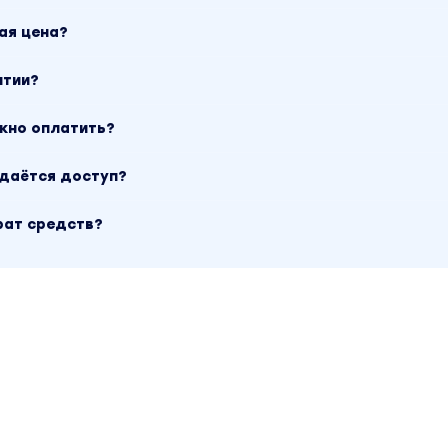
ая цена?
нтии?
ожно оплатить?
ыдаётся доступ?
рат средств?