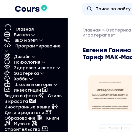
Cours
X
Главная
Главная
»
Эзотерика 
Бизнес
Игротерапевт
SEO и SMM
Программирование
Евгения Ганин
Тариф МАК-Мас
Дизайн
Психология
Здоровье и спорт
Эзотерика
Хобби
Школы и авторы
Инвестиции
Видео и фото
Стиль
и красота
Иностранные языки
Дети и родители
Образование
Книги
Музыка
Строительство