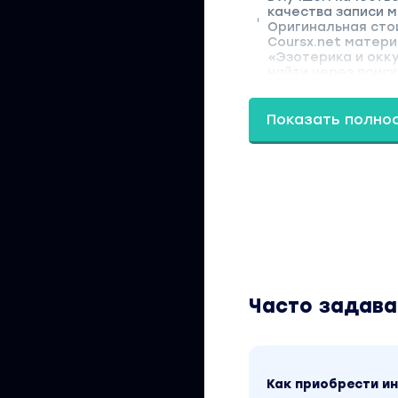
качества записи м
Оригинальная стои
Coursx.net матери
«Эзотерика и окк
найти через поиск
Показать полно
Часто задав
Как приобрести 