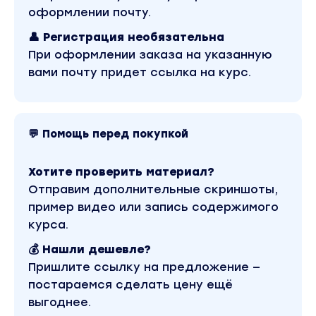
ВКонтакте
оформлении почту.
– документ про форматы контента и как
👤 Регистрация необязательна
постить
При оформлении заказа на указанную
– документ по анализу статистики во
вами почту придет ссылка на курс.
ВКонтакте
Результат: научитесь создавать,
оформлять и работать во ВКонтакте и
💬 Помощь перед покупкой
закупать, анализировать рекламу
Хотите проверить материал?
Модуль 3. Яндекс.Дзен
Отправим дополнительные скриншоты,
пример видео или запись содержимого
3.1 Возможности Яндекс.Дзена и как
курса.
работает платформа
💰 Нашли дешевле?
3.2 Как сформировать идею канала и на что
Пришлите ссылку на предложение —
опираться при выборе тематики
постараемся сделать цену ещё
3.3 Виды контента и подготовка к ведению
выгоднее.
канала