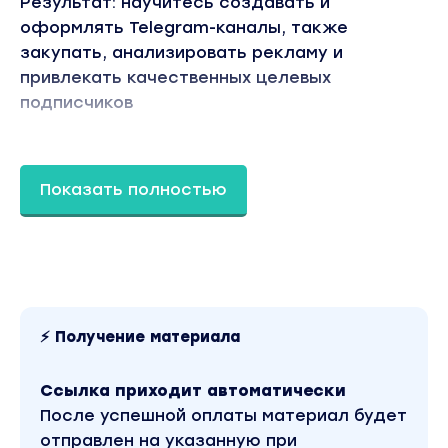
Результат: научитесь создавать и
оформлять Telegram-каналы, также
закупать, анализировать рекламу и
привлекать качественных целевых
подписчиков
Модуль 2. ВКонтакте
Показать полностью
2.1 Типы сообществ во ВКонтакте и какое
выбрать
2.2 Визуальное оформление
2.3 Форматы рекламы во ВКонтакте
2.4 Где и как искать рекламу ВКонтакте
⚡ Получение материала
Дополнительные материалы:
– документ по работе и настройке
Ссылка приходит автоматически
ВКонтакте
После успешной оплаты материал будет
– документ по заполнению данных группы
отправлен на указанную при