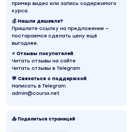
пример видео или запись содержимого
Загружать тексты на сервис (писать их
курса.
самому не надо)
💰 Нашли дешевле?
Это и будет приносить вам доход
Пришлите ссылку на предложение —
ПЕНСИОНЕРАМ И НОВИЧКАМ МЫ УДЕЛЯЕМ
постараемся сделать цену ещё
ПОВЫШЕННОЕ ВНИМАНИЕ
выгоднее.
У нас нет возрастных ограничений
⭐ Отзывы покупателей
Читать отзывы на сайте
Мы подготовили идеальную систему
Читать отзывы в Telegram
обучения, которая позволяет разобраться
как пенсионерам так школьникам!
💬 Связаться с поддержкой
Мы понимаем, что вам может быть что-то
Написать в Telegram
непонятно, поэтому мы приложим все усилия
admin@coursx.net
чтобы объяснить и донести до вас
информацию
Индивидуальный подход к каждому ученику
📤 Поделиться страницей
поможет как в обучении, так и в работе
Все уроки записаны в реальном времени и