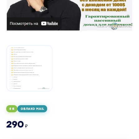
5 Б
ОБЛАКО MAIL
290
₽