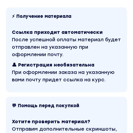
Без скачивания
Все видеоуроки находятся на обучающей
⚡ Получение материала
платформе онлайн школы. И они уже готовы
к изучению
Ссылка приходит автоматически
Понятный заработок
После успешной оплаты материал будет
Никаких сложных схем или заморочек.
отправлен на указанную при
Никакого сбора подписчиков.
оформлении почту.
Все очень просто и понятно!
👤 Регистрация необязательна
При оформлении заказа на указанную
Автоматический доход
вами почту придет ссылка на курс.
Что может быть лучше, когда один раз что-
то сделали и деньги сами рекой текут в ваш
кошелек?
💬 Помощь перед покупкой
Что нужно будет делать?
Хотите проверить материал?
Загружать видеоролики на сервис (снимать
их самому не надо)
Отправим дополнительные скриншоты,