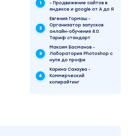
- Продвижение сайтов в
net
яндексе и google от А до Я
у
сей
Евгения Гормаш -
Организатор запусков
онлайн-обучения 8.0.
Тариф стандарт
Максим Басманов -
Лаборатория Photoshop с
нуля до профи
Карина Сахаува -
Коммерческий
копирайтинг