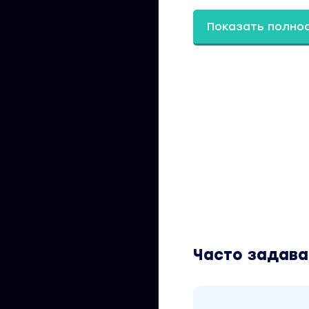
акциями, и преусп
данный материал д
Показать полно
«Инвестиции, Тре
Красиков» можно н
Часто задав