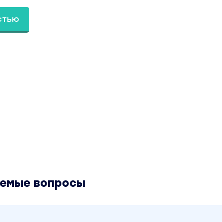
еть (2022)». Это материал 2022 года. В магазине Coursx.
оступен за 99 рублей. Обучающий курс входит в рубрик
стью
йдинг, Криптовалюта». Другие материалы автора «Алек
айти через поиск по сайту.
аемые вопросы