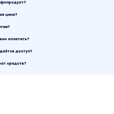
инфопродукт?
ая цена?
нтии?
ожно оплатить?
ыдаётся доступ?
рат средств?