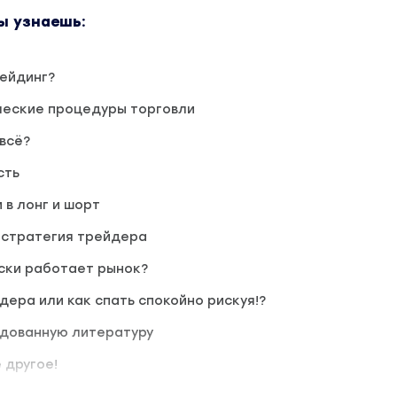
ы узнаешь:
ейдинг?
ческие процедуры торговли
 всё?
сть
 в лонг и шорт
 стратегия трейдера
ски работает рынок?
дера или как спать спокойно рискуя!?
дованную литературу
 другое!
странице товара «Алексей Красиков - Как не потерять, 