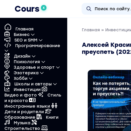
Cours
X
Главная
Главная
»
Инвестиции
Бизнес
SEO и SMM
Алексей Красик
Программирование
преуспеть (202
Дизайн
Психология
Здоровье и спорт
Эзотерика
Хобби
Школы и авторы
Инвестиции
Видео и фото
Стиль
и красота
Иностранные языки
Дети и родители
Образование
Книги
Музыка
Строительство