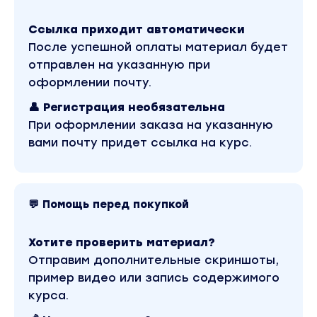
рынок, распознавать сигналы индикаторов и
определять ликвидность монет.
Ссылка приходит автоматически
Научитесь покупать монеты сразу после их вы
После успешной оплаты материал будет
и зарабатывать на этом.
отправлен на указанную при
оформлении почту.
Модуль 1. Тонкости и принципы торговой сис
👤 Регистрация необязательна
"WEEK Profit".
При оформлении заказа на указанную
Научитесь находить точки входа в рынок вне
вами почту придет ссылка на курс.
зависимости от направления и силы движения.
Изучите алгоритм краткосрочной стратегии,
которая включает технический и
фундаментальный типы анализов.
💬 Помощь перед покупкой
Урок 1. Тонкости и принципы торговой системы
"WEEK Profit"
Хотите проверить материал?
Урок 2. Работа с TradingView
Отправим дополнительные скриншоты,
Модуль 2 . Продвинутый технический анализ.
пример видео или запись содержимого
Познакомитесь с 9-ступенчатым техническим
курса.
анализом.