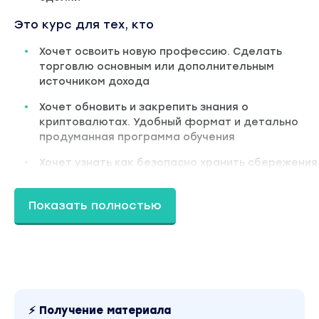
Это курс для тех, кто
Хочет освоить новую профессию. Сделать
торговлю основным или дополнительным
источником дохода
Хочет обновить и закрепить знания о
криптовалютах. Удобный формат и детально
продуманная программа обучения
Хочет узнать как безопасно хранить сбережения
Сохранить и приумножить накопления при любой
ситуации в стране и мире
Показать полностью
Хочет минимизировать количество убыточных
сделок. Уметь прогнозировать и принимать верн
решения
Программа курса
1 блок. Торговая система «Week Profit».
В этом блоке Вы научитесь находить точки вход
⚡ Получение материала