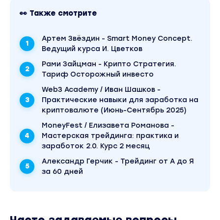
Модуль 5.
Продвинутый компьютерный анализ
👀 Также смотрите
Научитесь определять сигналы для входа в сд
Поймете, как использовать индикаторы в
Артем Звёздин - Smart Money Concept.
консервативной и агрессивной стратегии.
Ведущий курса И. Цветков
Разберетесь в способах подтвердить сигнал
Рами Зайцман - Крипто Стратегия.
одного индикатора по другому для более точн
Тариф Осторожный инвесто
входа.
Web3 Academy / Иван Шашков -
Урок 1. Продвинутый компьютерный анализ
Практические навыки для заработка на
Модуль 6. Взаимосвязь финансовых рынков.
криптовалюте (Июнь-Сентябрь 2025)
Научитесь анализировать общее настроение н
MoneyFest / Елизавета Романова -
мировом финансовом рынке.
Мастерская трейдинга: практика и
Видеть прямую и обратную зависимости межд
заработок 2.0. Курс 2 месяц
разными рынками.
Александр Герчик - Трейдинг от А до Я
И определять лучший момент для открытия сд
за 60 дней
на криптовалютном рынке.
Урок 1. Взаимосвязь финансовых рынков
Модуль 7. Стратегия сбора ликвидности
Научитесь применять сбор ликвидности в торг