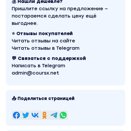
💰 Нашли дешевле?
Рассмотрите как глобальное, так и локальное
Пришлите ссылку на предложение —
движение по монете.
постараемся сделать цену ещё
Урок 1. Продвинутый технический анализ
выгоднее.
Модуль 3
.
Правила золотого сечения.
⭐ Отзывы покупателей
Разберете уровни, от которых цена часто
Читать отзывы на сайте
разворачивается.
Читать отзывы в Telegram
Поймете, как по ним проще искать точку входа 
точнее выставлять ограничители.
💬 Связаться с поддержкой
Изучите правила входа в сделки на рост и пад
Написать в Telegram
с использованием инструмента.
admin@coursx.net
Урок 1. Правила золотого сечения
Модуль 4. Объемы торгов
.
Научитесь по графикам цены и объемов
📤 Поделиться страницей
определять, какое движение можно ожидать
дальше.
Узнаете значения, где лучше не открывать сде
и наоборот, где ставить ограничители.
Урок 1. Объемы торгов