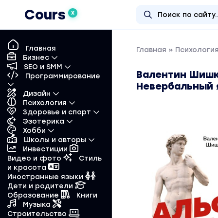
Cours
X
Главная
Главная
»
Психологи
Бизнес
SEO и SMM
Валентин Шишк
Программирование
Невербальный 
Дизайн
Психология
Здоровье и спорт
Эзотерика
Хобби
Школы и авторы
Инвестиции
Видео и фото
Стиль
и красота
Иностранные языки
Дети и родители
Образование
Книги
Музыка
Строительство