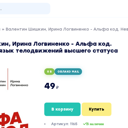
я
» Валентин Шишкин, Ирина Логвиненко - Альфа код. Н
ин, Ирина Логвиненко - Альфа код.
язык телодвижений высшего статуса
5 Б
ОБЛАКО MAIL
49
₽
В корзину
Купить
Артикул: 1165
В наличии