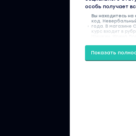
особь получает вс
Вы находитесь на
код. Невербальны
года. В магазине 
курс входит в руб
Шишкин, Ирина Лог
Показать полно