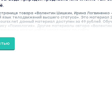
ё.
 странице товара «Валентин Шишкин, Ирина Логвиненко 
й язык телодвижений высшего статуса». Это материал 
Coursx.net данный материал доступен за 49 рублей. Об
рику «Психология». Другие материалы автора «Валентин
виненко» можно найти через поиск по сайту.
стью