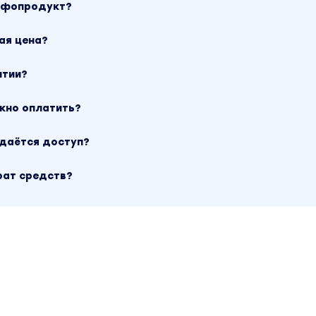
инфопродукт?
ая цена?
нтии?
ожно оплатить?
ыдаётся доступ?
рат средств?