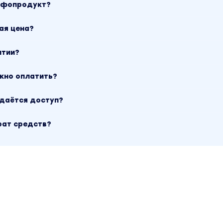
инфопродукт?
ая цена?
нтии?
ожно оплатить?
ыдаётся доступ?
рат средств?