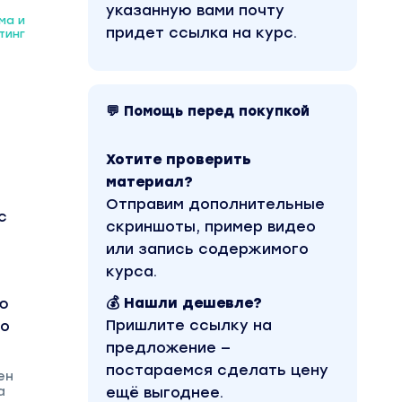
указанную вами почту
ма и
придет ссылка на курс.
тинг
💬 Помощь перед покупкой
Хотите проверить
материал?
Отправим дополнительные
сс
скриншоты, пример видео
или запись содержимого
курса.
💰 Нашли дешевле?
ию
Пришлите ссылку на
по
предложение —
постараемся сделать цену
ен
а
ещё выгоднее.