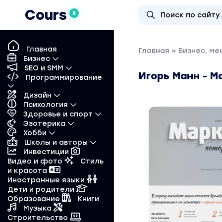
Cours
X
Главная
Главная
»
Бизнес, м
Бизнес
SEO и SMM
Игорь Манн - М
Программирование
Дизайн
Психология
Здоровье и спорт
Эзотерика
Хобби
Школы и авторы
Инвестиции
Видео и фото
Стиль
и красота
Иностранные языки
Дети и родители
Образование
Книги
Музыка
Строительство