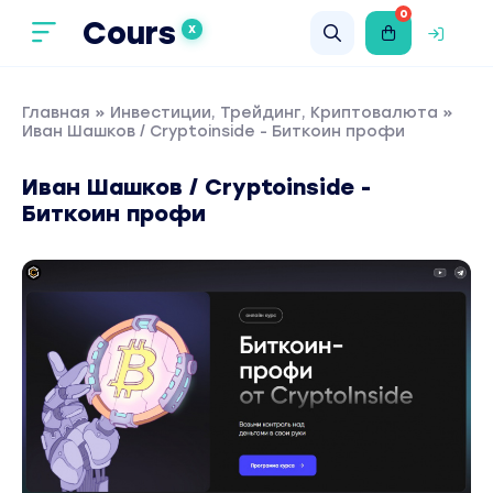
0
Cours
X
Главная
»
Инвестиции, Трейдинг, Криптовалюта
»
Иван Шашков / Cryptoinside - Биткоин профи
Иван Шашков / Cryptoinside -
Биткоин профи