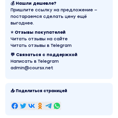
Урок 6 - Максимальное предложение
💰 Нашли дешевле?
биткоина
Пришлите ссылку на предложение —
Урок 7 - Выводы
постараемся сделать цену ещё
выгоднее.
Модули
⭐ Отзывы покупателей
Модуль 1
Читать отзывы на сайте
Блокчейн биткоина и децентрализованные
Читать отзывы в Telegram
системы
Урок 1 - Что такое биткоин
💬 Связаться с поддержкой
Урок 2 - Системы
Написать в Telegram
Урок 3 - Что такое блокчейн
admin@coursx.net
Урок 4 - Блокчейн и ХЕШ функция
Урок 5 - Безопасность блокчейна
Урок 6 - Одноранговая P2P сеть
📤 Поделиться страницей
Урок 7 - Что такое Proof of Work
Урок 8 - Что такое Bitcoin форк
Урок 9 - Что такое Halving
Урок 10 - Промежуточный Итог