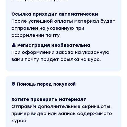
Инструкцию по выводу биткоина в Cash без
проблем с налогами.
Ссылка приходит автоматически
После успешной оплаты материал будет
Навык работы с различными биткоин
отправлен на указанную при
кошельками и инструментами.
оформлении почту.
Наглядную демонстрацию преимуществ и
технических особенностей биткоина.
👤 Регистрация необязательна
При оформлении заказа на указанную
Руководство по анонимизации “грязных”
вами почту придет ссылка на курс.
биткоинов.
Программа курса:
Введение
💬 Помощь перед покупкой
Урок 1 - Предисловие
Урок 2 - Зачем нужен биткоин?
Хотите проверить материал?
Урок 3 - Денежные свойства биткоина
Отправим дополнительные скриншоты,
Урок 4 - Денежное производство и внешение
пример видео или запись содержимого
факторы
курса.
Урок 5 - Основная концепция биткоина