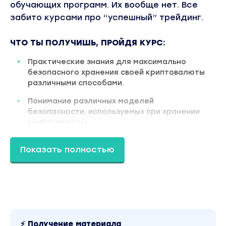
обучающих программ. Их вообще нет. Все
забито курсами про “успешный” трейдинг.
ЧТО ТЫ ПОЛУЧИШЬ, ПРОЙДЯ КУРС:
Практические знания для максимально
безопасного хранения своей криптовалюты
различными способами.
Понимание различных моделей
безопасности, используемых при хранении
криптовалюты.
Рекомендации по выбору биткоин кошельков
Показать полностью
под различные ситуации и устройства.
Глубокое понимание того, как работает
биткоин и его инфраструктура.
Практические рекомендации по сохранению
приватности и анонимности при
использовании биткоина.
⚡ Получение материала