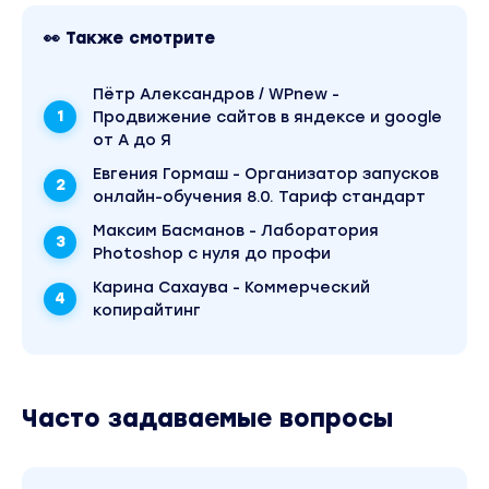
Модуль 2
👀 Также смотрите
Организация хранения биткоинов
Урок 1 - Приватные ключи и криптография
Пётр Александров / WPnew -
Урок 2 - Биткоин кошельки и мнемоническая
Продвижение сайтов в яндексе и google
от А до Я
фраза
Урок 3 - Типы биткоин адресов
Евгения Гормаш - Организатор запусков
Урок 4 - Выбор биткоин кошелька
онлайн-обучения 8.0. Тариф стандарт
Урок 5 - Инструмент Mnemonic Code
Максим Басманов - Лаборатория
Converter
Photoshop с нуля до профи
Урок 6 - Принцип хранения биткоинов
Карина Сахаува - Коммерческий
Урок 7 - От чего зависит безопасность
копирайтинг
кошельков
Урок 8 - Кастодиальные и некастодиальные
кошельки
Часто задаваемые вопросы
Урок 9 - Что такое Derivation Path
Урок 10 - Что такое BIP39 passphrase
Урок 11 - Как хранить биткоины в голове