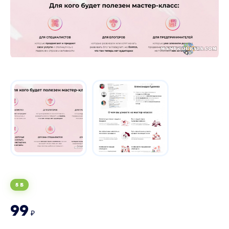
5 Б
99
₽