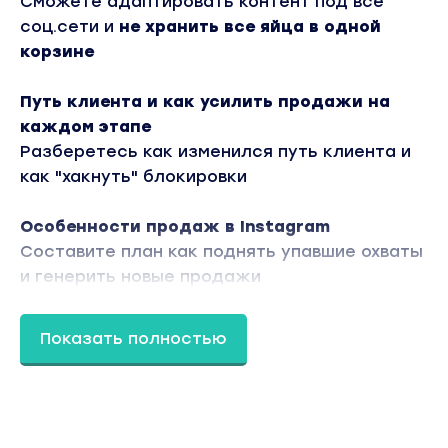
Сможете адаптировать контент под все
соц.сети и
не хранить все яйца в одной
корзине
Путь клиента и как усилить продажи на
каждом этапе
Разберетесь как изменился путь клиента и
как "хакнуть" блокировки
Особенности продаж в Instagram
Составите план как поднять упавшие охваты
и генерить новые продажи
Особенности продвижения в Instagram
Показать полностью
Узнаете как попадать в рекомендации, как
продвигаться без таргета и без бюджета
Бонусы: