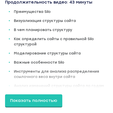
Продолжительность видео: 43 минуты
Преимущества Silo
Визуализация структуры сайта
В чем планировать структуру
Как определить сайты с правильной Silo
структурой
Моделирование структуры сайта
Важные особенности Silo
Инструменты для анализа распределения
ссылочного веса внутри сайта
Анализ изменений структуры сайта по годам
Глава 2
Показать полностью
Внутренняя оптимизация
Правила, которыми я пользуюсь для