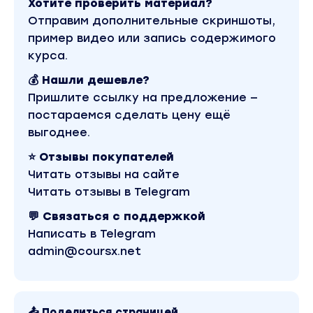
Хотите проверить материал?
Как находить эффективные поисковые
Отправим дополнительные скриншоты,
запросы для получения целевого трафика.
пример видео или запись содержимого
Моя схема оценки конкуренции в
курса.
англоязычном интернете.
Продолжительность видео: 57 минут
💰 Нашли дешевле?
Пришлите ссылку на предложение —
Классическая и быстрая схемы подбора
постараемся сделать цену ещё
запросов
выгоднее.
Полезные инструменты
⭐ Отзывы покупателей
Как оценить потенциал трафика по запросу
Читать отзывы на сайте
Читать отзывы в Telegram
Англоязычная кластеризация
💬 Связаться с поддержкой
Моя схема оценки конкуренции
Написать в Telegram
Каких запросов лучше избегать
admin@coursx.net
Важные нюансы
Глава 4
📤 Поделиться страницей