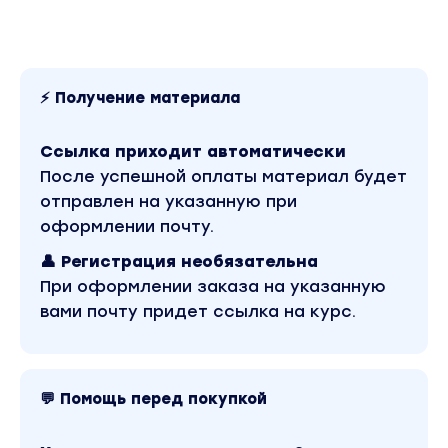
внутренней оптимизации сайтов. Они
позволяют эффективнее продвигать сайт и
избегать технических ошибок.
Продолжительность видео: 48 минут
⚡ Получение материала
Метатеги
Ссылка приходит автоматически
Заголовки H1-H6
После успешной оплаты материал будет
Скорость загрузки сайта
отправлен на указанную при
оформлении почту.
Адаптивная верстка
👤 Регистрация необязательна
Дубли страниц
При оформлении заказа на указанную
Битые ссылки
вами почту придет ссылка на курс.
Повышение CTR в выдаче
A/B тестирование
💬 Помощь перед покупкой
Глава 3
Подбор поисковых запросов