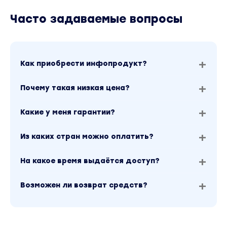
Дооптимизация выстреливших страниц
Часто задаваемые вопросы
Репликация трафиковых страниц
конкурентов
Работа со страницами-зомби
Как приобрести инфопродукт?
Глава 5
Непоисковый трафик
Почему такая низкая цена?
Как привлекать целевой трафик на свой
сайт из социальных сетей Pinterest, Reddit,
Какие у меня гарантии?
a также из YouTube.
Продолжительность видео: 1 час 10 минут
Из каких стран можно оплатить?
Особенности продвижения в Pinterest
На какое время выдаётся доступ?
Схемы работы с Пинтерест
Возможен ли возврат средств?
Как привлекать трафик с Pinterest
Привлечение посетителей с Reddit