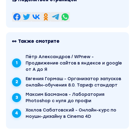
Контент и работа с копирайтерами
Делюсь своим опытом по поиску и отбору
копирайтеров, чтобы получать качественный
контент, который будет эффективно
привлекать трафик. Рассказываю, как
экономить при заказе статей. Привожу свои
👀 Также смотрите
наработки по контенту, к которым я пришел
за годы работы.
Пётр Александров / WPnew -
Продолжительность видео: 58 минут
Продвижение сайтов в яндексе и google
от А до Я
Пример моего техзадания на заказ статей
копирайтерам
Евгения Гормаш - Организатор запусков
онлайн-обучения 8.0. Тариф стандарт
Поиск копирайтеров
Максим Басманов - Лаборатория
Особенности работы с копирайтерами
Photoshop с нуля до профи
Хохлов Сабатовский - Онлайн-курс по
Как экономить бюджет при заказе статей на
моушн-дизайну в Cinema 4D
английском
Как искать популярные темы для статей