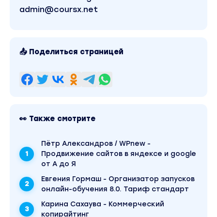
в рубрику «Бизнес, менеджмент, продажи /
admin@coursx.net
Схемы заработка / Реклама и маркетинг».
Другие материалы автора «Дарья Шанс» можно
найти через поиск по сайту.
📤 Поделиться страницей
👀 Также смотрите
Пётр Александров / WPnew -
Продвижение сайтов в яндексе и google
от А до Я
Евгения Гормаш - Организатор запусков
онлайн-обучения 8.0. Тариф стандарт
Карина Сахаува - Коммерческий
копирайтинг