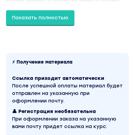
проекта
Как и на чем эксперт может зарабатывать в
Показать полностью
инфобизнесе
УРОКИ 5-6
Как дойти до первого заветного миллиона
рублей
Два столпа монетизации: декомпозиция
⚡ Получение материала
финансовой цели
Дополнительные материалы: книга Джеффа
Ссылка приходит автоматически
Уолкера «Запуск», таблица расчета
После успешной оплаты материал будет
эффективности
отправлен на указанную при
оформлении почту.
УРОКИ 7-8
Обзор основных воронок рынка онлайн-
👤 Регистрация необязательна
образования. Расчет эффективности
При оформлении заказа на указанную
бизнес-модели
вами почту придет ссылка на курс.
12 шагов к созданию сообщества из 2000