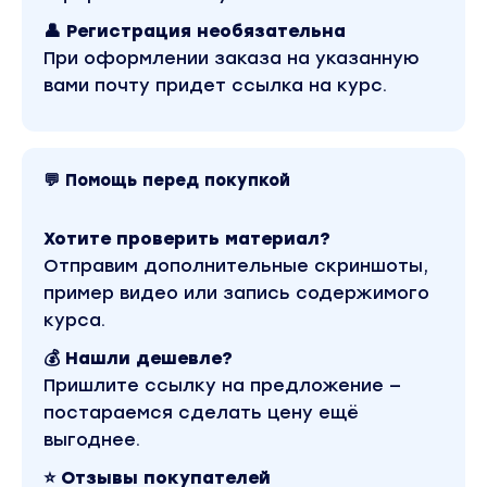
можно посмотреть выше. Материал относится к
2022 году. В магазине Coursx.net материал
👤 Регистрация необязательна
доступен за 590 рублей. Обучающий курс входит
в рубрику «Графика и Дизайн». Другие
При оформлении заказа на указанную
материалы автора «Никита Юдаев» можно
вами почту придет ссылка на курс.
найти через поиск по сайту.
💬 Помощь перед покупкой
Хотите проверить материал?
Отправим дополнительные скриншоты,
пример видео или запись содержимого
курса.
💰 Нашли дешевле?
Пришлите ссылку на предложение —
постараемся сделать цену ещё
выгоднее.
⭐ Отзывы покупателей