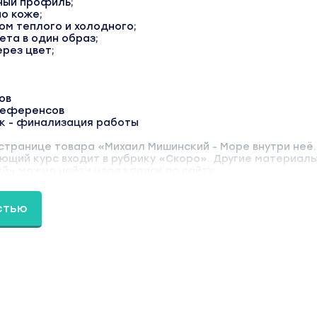
ный профиль;
по коже;
ом теплого и холодного;
та в один образ;
ерез цвет;
ов
референсов
к - финализация работы
странице товара «Михаил Мишинский - Море внутри неё.
ющий курс входит в рубрику «Скоро». Другие материал
й» можно найти через поиск по сайту.
стью