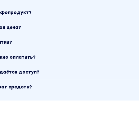
инфопродукт?
ая цена?
нтии?
ожно оплатить?
ыдаётся доступ?
рат средств?