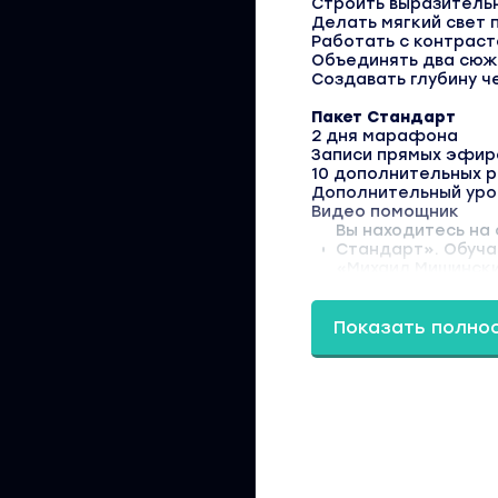
Строить выразитель
Делать мягкий свет 
Работать с контраст
Объединять два сюже
Создавать глубину ч
Пакет Стандарт
2 дня марафона
Записи прямых эфир
10 дополнительных 
Дополнительный уро
Видео помощник
Вы находитесь на 
Стандарт». Обуча
«Михаил Мишински
Показать полно