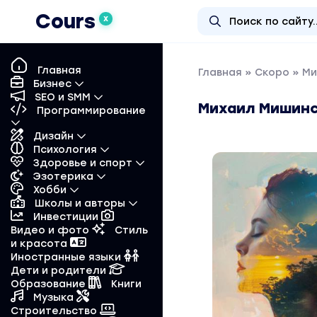
Cours
X
Главная
Главная
»
Скоро
» Ми
Бизнес
SEO и SMM
Михаил Мишинс
Программирование
Дизайн
Психология
Здоровье и спорт
Эзотерика
Хобби
Школы и авторы
Инвестиции
Видео и фото
Стиль
и красота
Иностранные языки
Дети и родители
Образование
Книги
Музыка
Строительство