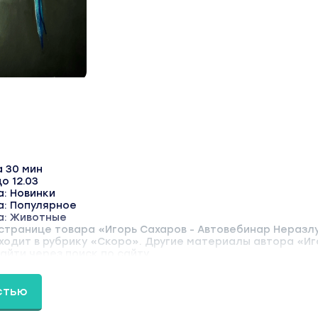
а 30 мин
о 12.03
: Новинки
а: Популярное
а: Животные
 странице товара «Игорь Сахаров - Автовебинар Неразл
ходит в рубрику «Скоро». Другие материалы автора «Иг
йти через поиск по сайту.
стью