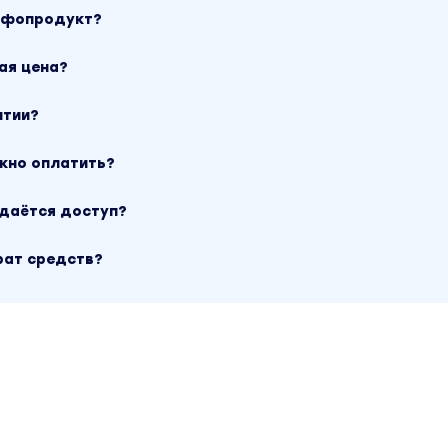
инфопродукт?
ая цена?
нтии?
ожно оплатить?
ыдаётся доступ?
рат средств?