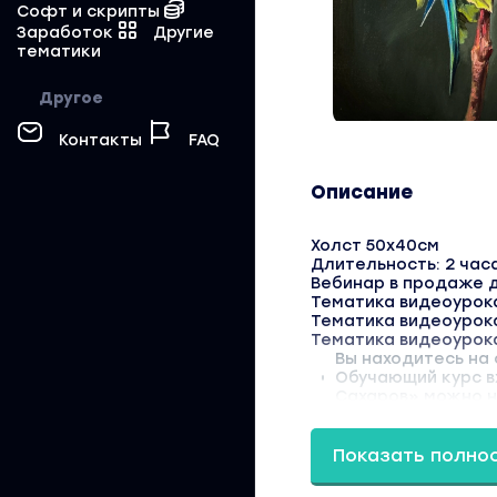
Софт и скрипты
Заработок
Другие
тематики
Другое
Контакты
FAQ
Описание
Холст 50х40см
Длительность: 2 час
Вебинар в продаже д
Тематика видеоурока
Тематика видеоурок
Тематика видеоурок
Вы находитесь на
Обучающий курс в
Сахаров» можно на
Показать полно