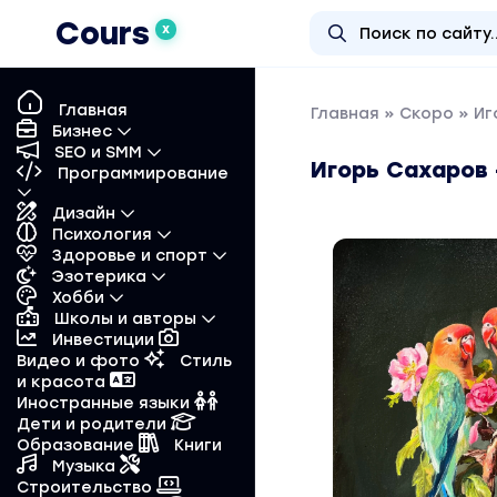
Cours
X
Главная
Главная
»
Скоро
» Иг
Бизнес
SEO и SMM
Игорь Сахаров
Программирование
Дизайн
Психология
Здоровье и спорт
Эзотерика
Хобби
Школы и авторы
Инвестиции
Видео и фото
Стиль
и красота
Иностранные языки
Дети и родители
Образование
Книги
Музыка
Строительство