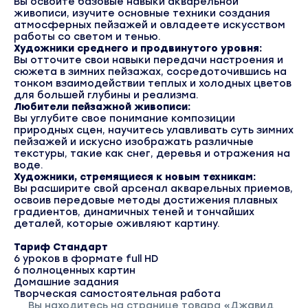
Вы освоите базовые навыки акварельной
живописи, изучите основные техники создания
атмосферных пейзажей и овладеете искусством
работы со светом и тенью.
Художники среднего и продвинутого уровня:
Вы отточите свои навыки передачи настроения и
сюжета в зимних пейзажах, сосредоточившись на
тонком взаимодействии теплых и холодных цветов
для большей глубины и реализма.
Любители пейзажной живописи:
Вы углубите свое понимание композиции
природных сцен, научитесь улавливать суть зимних
пейзажей и искусно изображать различные
текстуры, такие как снег, деревья и отражения на
воде.
Художники, стремящиеся к новым техникам:
Вы расширите свой арсенал акварельных приемов,
освоив передовые методы достижения плавных
градиентов, динамичных теней и тончайших
деталей, которые оживляют картину.
Тариф Стандарт
6 уроков в формате full HD
6 полноценных картин
Домашние задания
Творческая самостоятельная работа
Вы находитесь на странице товара «Джавид