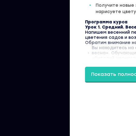
Получите новые 
нарисуете цвету
Программа курса
Урок 1. Средний. Ве
Напишем весенний п
цветения садов и во
Обратим внимание на
Вы находитесь на 
весна». Обучающи
«Виталий Чернога
Показать полно