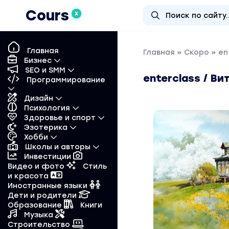
Cours
X
Главная
Главная
»
Скоро
» en
Бизнес
SEO и SMM
enterclass / В
Программирование
Дизайн
Психология
Здоровье и спорт
Эзотерика
Хобби
Школы и авторы
Инвестиции
Видео и фото
Стиль
и красота
Иностранные языки
Дети и родители
Образование
Книги
Музыка
Строительство