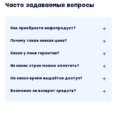
Часто задаваемые вопросы
Программная подмена стандартных форм
на нестандартные
Работа с функциональными опциями (уже
проходили на первом занятии)
Как приобрести инфопродукт?
Программная работа с сеансом
пользователя
Почему такая низкая цена?
Занятие 3:
Какие у меня гарантии?
Схема управления доступом
Из каких стран можно оплатить?
Прием «Укрупнение» как основа подсистемы
«Управление доступом»
На какое время выдаётся доступ?
Методика добавления прав на объект
Возможен ли возврат средств?
Методика изменения поставляемых
профилей без изменений конфигурации
Ограничения доступа