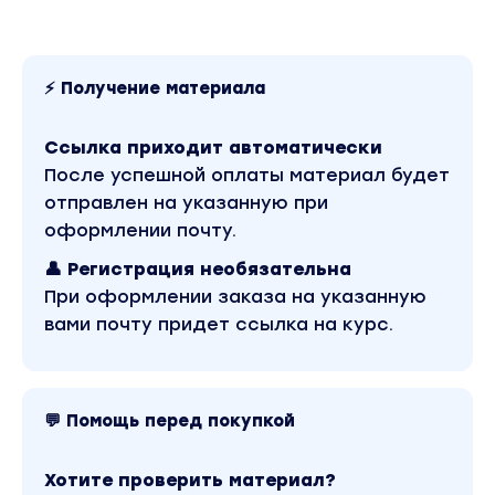
ученик потом минимально зависел в своей
работе от конкретного релиза конкретной
версии конфигурации. Специалист должен
⚡ Получение материала
работать в любой обстановке. Именно по
этой причине много внимания уделяется не
Ссылка приходит автоматически
только показу: "как то-то работает", а
После успешной оплаты материал будет
демонстрации нити рассуждений – как
отправлен на указанную при
разобраться в работающем, как прийти к
оформлении почту.
тому или иному решению.
👤 Регистрация необязательна
При оформлении заказа на указанную
Программа курса:
вами почту придет ссылка на курс.
Занятие 1:
Права и роли
Правило сочетания ролей в системе
💬 Помощь перед покупкой
Основные, интерактивные, старшие и
младшие права
Хотите проверить материал?