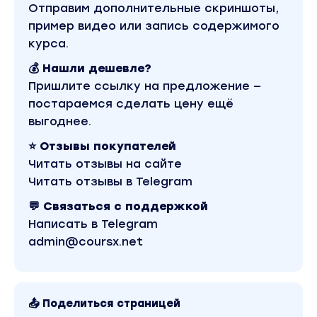
Отправим дополнительные скриншоты,
Привилегированный режим работы
пример видео или запись содержимого
"Прикладные" и "атомарные" роли
курса.
Функциональные опции
💰 Нашли дешевле?
Пришлите ссылку на предложение —
RLS – разграничение доступа на уровне
записей
постараемся сделать цену ещё
выгоднее.
Абсолютность действия ограничений
⭐ Отзывы покупателей
Правило сочетания ролей в системе
Читать отзывы на сайте
Возможности сборки ограничений
Читать отзывы в Telegram
Занятие 2:
💬 Связаться с поддержкой
Написать в Telegram
Использование шаблонов ограничения
admin@coursx.net
доступа
Запросы СУБД при наложении ограничений
нескольких ролей
📤 Поделиться страницей
Использование инструкций препроцессора,