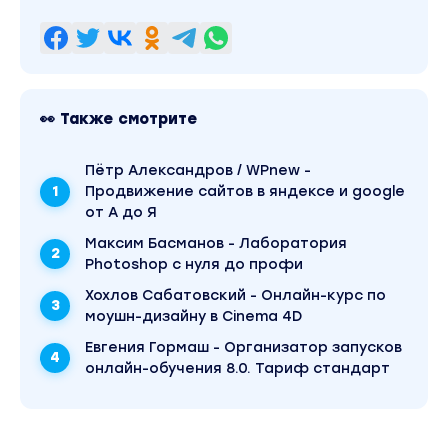
функциональных опций и параметров
сеанса в ограничениях RLS
Ограничения RLS к данным отчетов,
регистров
👀 Также смотрите
Поиск причины отсутствия объекта в
интерфейсе
Пётр Александров / WPnew -
Ограничение на ограничения
Продвижение сайтов в яндексе и google
от А до Я
Приемы ограничения доступа без RLS
Максим Басманов - Лаборатория
Программная работа с отдельными полями
Photoshop с нуля до профи
объекта (реквизитами формы)
Хохлов Сабатовский - Онлайн-курс по
Программная работа с отдельными
моушн-дизайну в Cinema 4D
элементами формы
Евгения Гормаш - Организатор запусков
онлайн-обучения 8.0. Тариф стандарт
Программная работа с группами элементов
формы (страницами, панелями)
Работа с динамическими списками