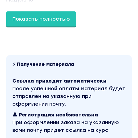
Изучение нейросетей (AI)
Модуль 11
Показать полностью
Финальная практика
Тариф Basic
11 тем в видео формате
материалы к урокам
тесты к урокам
⚡ Получение материала
Вы находитесь на странице товара «Александр
FreelStep - After Effects from FreelStep 2026.
Ссылка приходит автоматически
Тариф Basic». Это материал 2026 года.
Обучающий курс входит в рубрику «Скоро».
После успешной оплаты материал будет
Другие материалы автора «Александр
отправлен на указанную при
FreelStep» можно найти через поиск по сайту.
оформлении почту.
👤 Регистрация необязательна
При оформлении заказа на указанную
вами почту придет ссылка на курс.