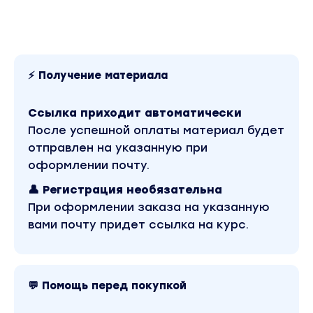
Профессиональный инвестор». Это версия матери
лучшем качестве без водяных знаков. Скриншоты
содержимого, платформы и качества записи мож
посмотреть выше. Материал относится к 2022 году
Оригинальная стоимость курса у автора составля
23900 рублей. В магазине Coursx.net материал
доступен за 649 рублей. Обучающий курс входит в
⚡ Получение материала
рубрику «Инвестиции, Трейдинг, Криптовалюта». Д
материалы автора «Фёдор Сидоров» можно найт
через поиск по сайту.
Ссылка приходит автоматически
После успешной оплаты материал будет
отправлен на указанную при
оформлении почту.
👤 Регистрация необязательна
При оформлении заказа на указанную
вами почту придет ссылка на курс.
💬 Помощь перед покупкой