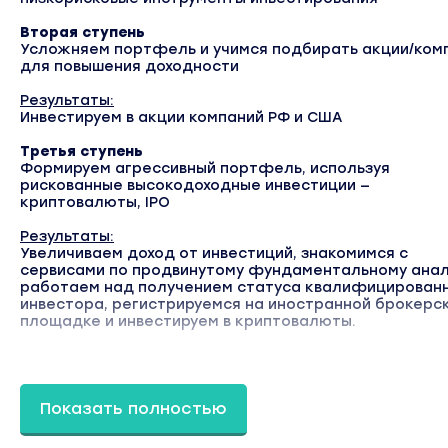
Вторая ступень
Усложняем портфель и учимся подбирать акции/ком
для повышения доходности
Результаты:
Инвестируем в акции компаний РФ и США
Третья ступень
Формируем агрессивный портфель, используя
рискованные высокодоходные инвестиции —
криптовалюты, IPO
Результаты:
Увеличиваем доход от инвестиций, знакомимся с
сервисами по продвинутому фундаментальному анал
работаем над получением статуса квалифицирован
инвестора, регистрируемся на иностранной брокерс
площадке и инвестируем в криптовалюты.
Вес на облаке
32.4 ГБ
Показать полностью
Вы находитесь на странице товара «Фёдор Сидоро
Формула современного инвестирования 3.0. Тариф