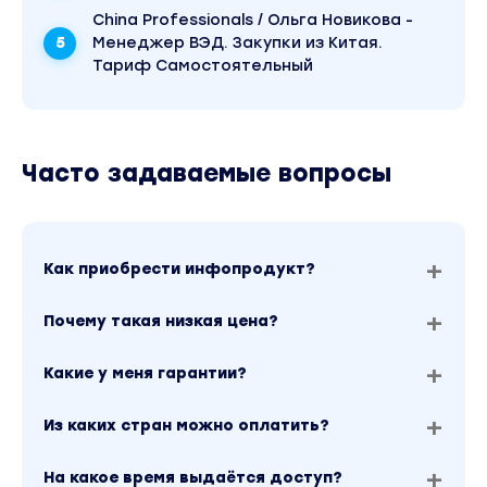
China Professionals / Ольга Новикова -
Мечтает стать экспертом в товарном
Менеджер ВЭД. Закупки из Китая.
посредничестве с Китаем, чтобы успешно
Тариф Самостоятельный
вести свой бизнес и не бояться конкуренции
на рынке.
Стремится изучить правила и нюансы
Часто задаваемые вопросы
работы с посредниками, избегая
мошенничества и имея надежные каналы
для закупок товаров.
Вы находитесь на странице товара «TutorPlace /
Как приобрести инфопродукт?
Василий Мельников - Товарное посредничество
с Китаем». Обучающий курс входит в рубрику
«Скоро». Другие материалы автора «Василий
Почему такая низкая цена?
Мельников» можно найти через поиск по сайту.
Какие у меня гарантии?
Из каких стран можно оплатить?
На какое время выдаётся доступ?