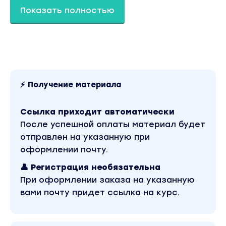
Показать полностью
Автор курса
Дарья Ерошкина
Медиа-байер
Байер с опытом больше 4 лет. Перестала
сливать деньги на шоппинг в России, потому
что открыла для себя Китай.
⚡ Получение материала
Программа курса
Ссылка приходит автоматически
17 уроков, 3 недели
После успешной оплаты материал будет
отправлен на указанную при
1 неделя
оформлении почту.
Урок 1. Вводная часть пошаговый алгоритм
👤 Регистрация необязательна
заказа, сравнение цен.
При оформлении заказа на указанную
Урок 2. Создаем зарубежную карту и учимся
вами почту придет ссылка на курс.
ее пополнять.
Урок 3. Таможенные ограничения.