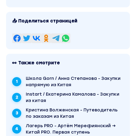
предложения, ввод адреса посредника,
оплата заказа.
Урок 13. Регистрация Pinduoduo, разбор
📤 Поделиться страницей
предложения, ввод адреса посредника,
оплата заказа.
Урок 14. Заказ и Заполнение таможенной
декларации на примере 1688.
3 неделя
👀 Также смотрите
Урок 15. Возврат и брак.
Школа Gorn / Анна Степанова - Закупки
Урок 16. Зарплата Байера какой процент
напрямую из Китая
брать.
Instart / Екатерина Камалова - Закупки
Урок 17. Личный опыт, напутствие.
из китая
Кристина Волженская - Путеводитель
Этот курс для тех, кто
по заказам из Китая
Хочет научиться безопасно работать с
Лагерь PRO - Артём Мерефиянский →
китайскими платформами и избежать
Китай PRO. Первая ступень
блокировок аккаунтов.