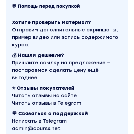
Урок 4. Важное о посредниках.
💬 Помощь перед покупкой
Урок 5. Доставка CARGO от 5кг.
Хотите проверить материал?
Урок 6. Регистрация на СДЭК ГЛОБАЛ.
Отправим дополнительные скриншоты,
пример видео или запись содержимого
Урок 7. Регистрация POIZON, обзор
курса.
приложения, ввод адресов посредников.
💰 Нашли дешевле?
2 неделя
Пришлите ссылку на предложение —
Урок 8. Покупка товара на POIZON,
постараемся сделать цену ещё
декларация СДЭК, CARGO
выгоднее.
Урок 9. Разделение, объединение посылок.
⭐ Отзывы покупателей
Урок 10. Регистрация 1688, обзор
Читать отзывы на сайте
приложения, ввод адресов посредников.
Читать отзывы в Telegram
Урок 11. Выбор размера обуви одежды,
💬 Связаться с поддержкой
примерный вес.
Написать в Telegram
admin@coursx.net
Урок 12. Регистрация Taobao, разбор