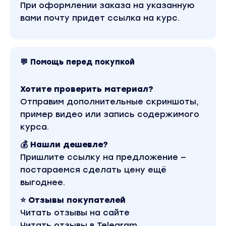
Анна и команда клуба находятся в США — в
При оформлении заказа на указанную
эпицентре зарождения трендов, которые
вами почту придет ссылка на курс.
позже доходят до СНГ и Европы.
Ты получишь доступ к:
💬 Помощь перед покупкой
трендовым звукам
Хотите проверить материал?
форматам и переходам
Отправим дополнительные скриншоты,
музыке, которая только начинает
пример видео или запись содержимого
вируситься в ленте
курса.
И сможешь использовать самые актуальные
💰 Нашли дешевле?
инструменты в контенте раньше
Пришлите ссылку на предложение —
конкурентов.
постараемся сделать цену ещё
выгоднее.
3. Эфиры с приглашенными креаторами и
⭐ Отзывы покупателей
экспертами, которые растут прямо сейчас
Читать отзывы на сайте
Читать отзывы в Telegram