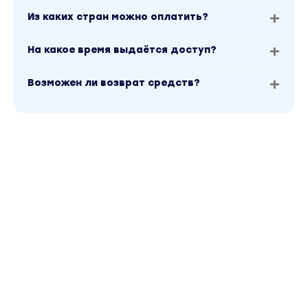
База уроков по контенту:
Из каких стран можно оплатить?
Урок 1. Моя стратегия роста: как набрать
На какое время выдаётся доступ?
450k подписчиков.
Урок 2. Как найти свой уникальный формат
Возможен ли возврат средств?
блога.
Урок 3. Как сформировать ДНК бренда,
которому доверяют.
Урок 4. Как заставить статистику Instagram
работать на тебя.
Урок 5. Диагностика: почему Reels не
набирают просмотры.
Урок 6. Как делать Reels вируснее за счёт
базового монтажа.
Урок 7. День из жизни Анны Роде: работа,
контент и процессы изнутри.
6 гайдов: