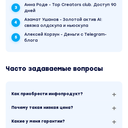
Участники клуба получают доступ в
Анна Роде - Top Creators club. Доступ 90
закадровую жизнь блога Анны и подробные
дней
разборы контента, который приводит
Азамат Ушанов - Золотой актив AI:
подписчиков и клиентов.
связка олдскула и ньюскула
Алексей Корзун - Деньги с Telegram-
5. Интерактивный помощник Топик
блога
Он будет напоминать о публикации,
поддерживать мотивацию и следить за
твоей дисциплиной.
Как совенок из Дуалинго, только нацеленный
Часто задаваемые вопросы
на рост твоего блога.
В Top Creators Club ты получаешь
Как приобрести инфопродукт?
актуальную стратегию и идеи каждый день,
но по максимально доступной цене .
Почему такая низкая цена?
Что еще ждет тебя в Top Creators Club?
Какие у меня гарантии?