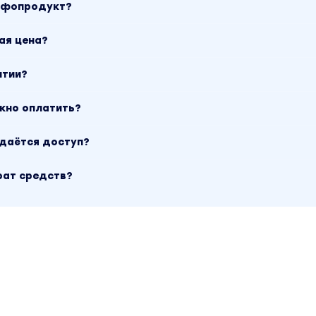
инфопродукт?
ая цена?
нтии?
ожно оплатить?
ыдаётся доступ?
рат средств?