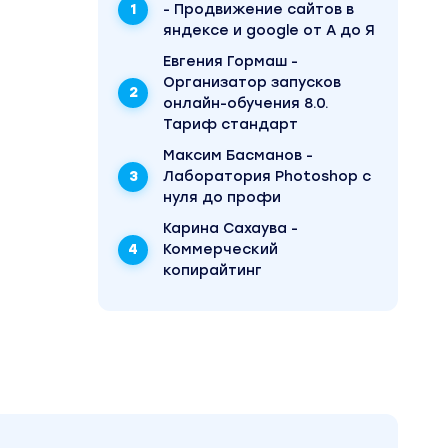
- Продвижение сайтов в
яндексе и google от А до Я
Евгения Гормаш -
Организатор запусков
онлайн-обучения 8.0.
Тариф стандарт
Максим Басманов -
Лаборатория Photoshop с
000000
нуля до профи
а
Карина Сахаува -
 за 100
 / Схемы
Коммерческий
в» можно
копирайтинг