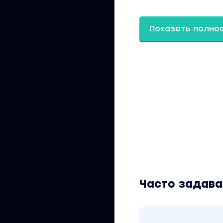
Технология распак
Показать полно
Технология распак
69 ошибок в запус
47 маркетинг-дейс
Вы находитесь на
рублей». Это мате
составляет 1000 р
рублей. Обучающий
заработка / Рекл
найти через поиск
Часто задав