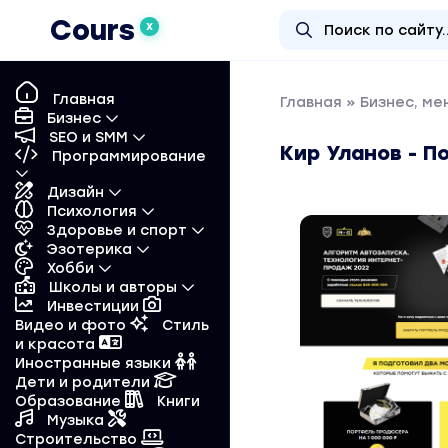
Cours
X
Главная
Главная
»
Бизнес, м
Бизнес
SEO и SMM
Кир Уланов - 
Программирование
Дизайн
Психология
Здоровье и спорт
Эзотерика
Хобби
Школы и авторы
Инвестиции
Видео и фото
Стиль
и красота
Иностранные языки
Дети и родители
Образование
Книги
Музыка
Строительство