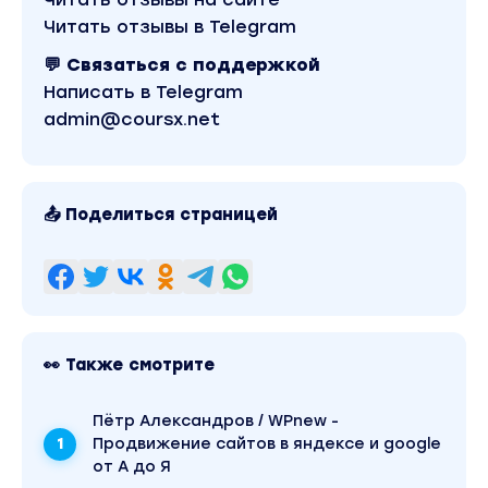
разбираем цвета. Я рассказываю вам про некоторые 
особенности цветов и т.д
Читать отзывы в Telegram
3 Этап- этап деталей. Это последний и заключитель
💬 Связаться с поддержкой
правильно расставляем блики относительно мужског
Написать в Telegram
+ в комплекте
1) Сова 2022 15 brushes sketch + tutorial Procreate и Inf
admin@coursx.net
2) katty.arty New brushes + video
Вы находитесь на странице товара «Om Mariarrty -
рисованию в Procreate». Это версия материала в 
водяных знаков. Скриншоты содержимого, платфо
можно посмотреть выше. Материал относится к 202
📤 Поделиться страницей
Coursx.net материал доступен за 690 рублей. Обу
рубрику «Графика и Дизайн». Другие материалы ав
можно найти через поиск по сайту.
👀 Также смотрите
Пётр Александров / WPnew -
Продвижение сайтов в яндексе и google
от А до Я