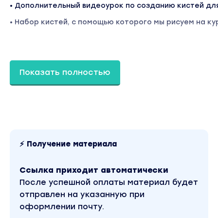
• Дополнительный видеоурок по созданию кистей дл
• Набор кистей, с помощью которого мы рисуем на ку
3. Курс «Текстурный портрет»
В данном курсе мы создаём портрет с использование
Показать полностью
разбираем все тонкости ее использования. Я научу ва
создавать текстуру, где ее искать и как использовать
Полная отрисовка портрета с 0, с использованием те
Курс включает в себя 3 блока:
1. Эскиз
⚡ Получение материала
2. Цвет
Ссылка приходит автоматически
3. Блики
После успешной оплаты материал будет
отправлен на указанную при
ПОДАРКИ:
оформлении почту.
• Текстура, которую я использую в своих портретах