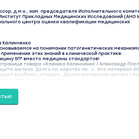
ссор, д.м.н., зам. председателя Исполнительного комит
Институт Прикладных Медицинских Исследований (АНО 
нального центра оценки квалификации медицинских
 Калинченко
основываемся на понимании патогенетических механизм
 применении этих знаний в клинической практике.
ицину 5П" вместо медицины стандартов!
странице товара «Клиника Калинченко / Александр Плот
та железа. Долго ли, коротко ли...». Это материал 20
ходит в рубрику «Скоро». Другие материалы автора «А
йти через поиск по сайту.
стью