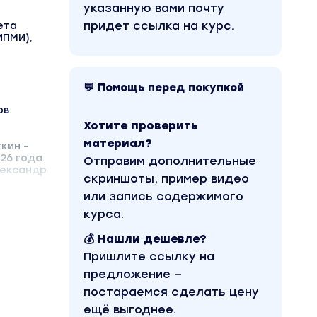
указанную вами почту
придет ссылка на курс.
ета
ИПМИ),
💬 Помощь перед покупкой
ов
Хотите проверить
материал?
кин -
26 года.
Отправим дополнительные
лександр
скриншоты, пример видео
или запись содержимого
курса.
💰 Нашли дешевле?
Пришлите ссылку на
предложение —
постараемся сделать цену
ещё выгоднее.