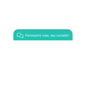
Напишите нам, мы онлайн!
Валерия
цвет
Тари