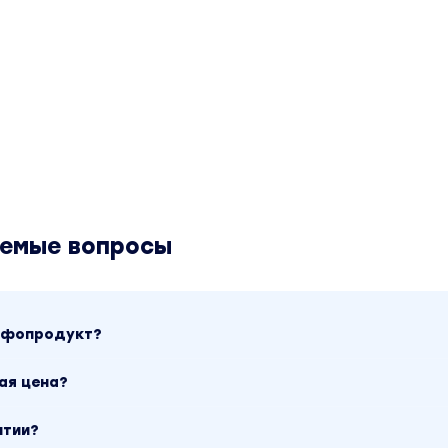
аемые вопросы
инфопродукт?
ая цена?
нтии?