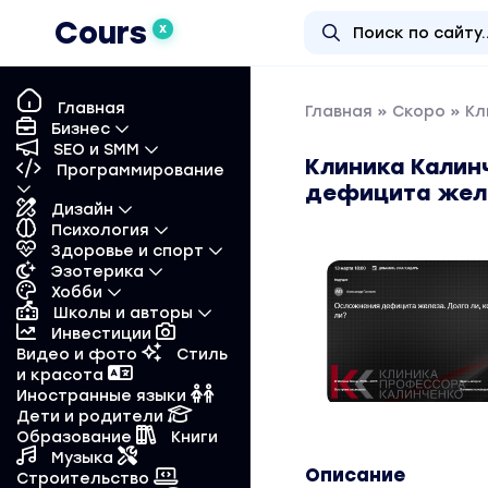
Cours
X
Главная
Главная
»
Скоро
» Кл
Бизнес
SEO и SMM
Клиника Калин
Программирование
дефицита желез
Дизайн
Психология
Здоровье и спорт
Эзотерика
Хобби
Школы и авторы
Инвестиции
Видео и фото
Стиль
и красота
Иностранные языки
Дети и родители
Образование
Книги
Музыка
Описание
Строительство