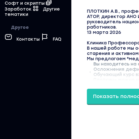
Софт и скрипты
Заработок
Другие
ПЛОТКИН А.В., профе
тематики
АТОР, директор АНО 
руководитель нацио
работников.
Другое
13 марта 2026
Контакты
FAQ
Клиника Профессора
В нашей работе мы 
старения и активном
Мы предлагаем "мед
Вы находитесь на 
Осложнения дефици
Обучающий курс в
Плоткин» можно на
Показать полно