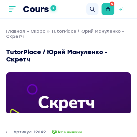
0
Cours
X
Главная
»
Скоро
» TutorPlace / Юрий Мануленко -
Скретч
TutorPlace / Юрий Мануленко -
Скретч
Артикул: 12642
Нет в наличии