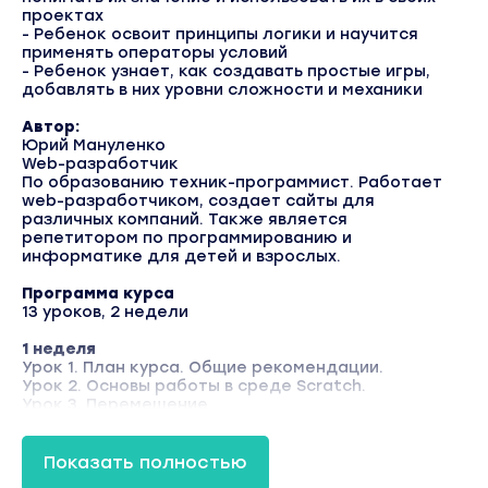
проектах
- Ребенок освоит принципы логики и научится
применять операторы условий
- Ребенок узнает, как создавать простые игры,
добавлять в них уровни сложности и механики
Автор:
Юрий Мануленко
Web-разработчик
По образованию техник-программист. Работает
web-разработчиком, создает сайты для
различных компаний. Также является
репетитором по программированию и
информатике для детей и взрослых.
Программа курса
13 уроков, 2 недели
1 неделя
Урок 1. План курса. Общие рекомендации.
Урок 2. Основы работы в среде Scratch.
Урок 3. Перемещение.
Урок 4. Переменная. Теория.
Урок 5. Создание счетчика времени и очков.
Урок 6. Условие. Теория.
Показать полностью
Урок 7. Операторы выбора.