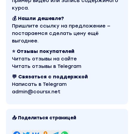
пример видео или запись содержимого
детям.
курса.
Вы находитесь на странице товара «Вера
Тарасова - Спокойная мама». Обучающий курс
входит в рубрику «Скоро». Другие материалы
💰 Нашли дешевле?
автора «Вера Тарасова» можно найти через
Пришлите ссылку на предложение —
поиск по сайту.
постараемся сделать цену ещё
выгоднее.
⭐ Отзывы покупателей
Читать отзывы на сайте
Читать отзывы в Telegram
💬 Связаться с поддержкой
Написать в Telegram
admin@coursx.net
📤 Поделиться страницей