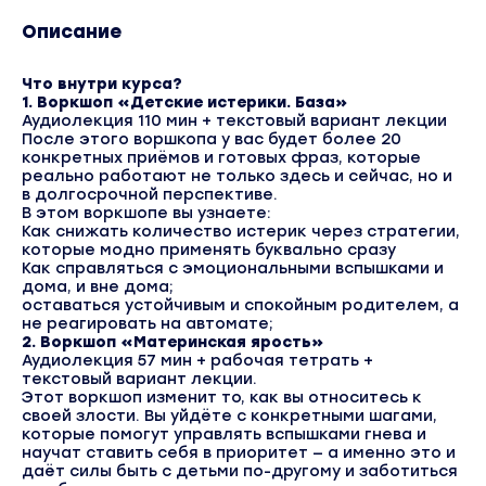
Описание
Что внутри курса?
1. Воркшоп «Детские истерики. База»
Аудиолекция 110 мин + текстовый вариант лекции
После этого воршкопа у вас будет более 20
конкретных приёмов и готовых фраз, которые
реально работают не только здесь и сейчас, но и
в долгосрочной перспективе.
В этом воркшопе вы узнаете:
Как снижать количество истерик через стратегии,
которые модно применять буквально сразу
Как справляться с эмоциональными вспышками и
дома, и вне дома;
оставаться устойчивым и спокойным родителем, а
не реагировать на автомате;
2. Воркшоп «Материнская ярость»
Аудиолекция 57 мин + рабочая тетрать +
текстовый вариант лекции.
Этот воркшоп изменит то, как вы относитесь к
своей злости. Вы уйдёте с конкретными шагами,
которые помогут управлять вспышками гнева и
научат ставить себя в приоритет — а именно это и
даёт силы быть с детьми по-другому и заботиться