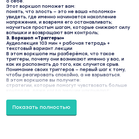
о себе.
Этот воркшоп поможет вам:
понять, что злость — это не ваша «поломка»
увидеть, где именно начинается накопление
напряжения, и вовремя его останавливать;
научиться простым шагам, которые снижают силу
вспышки и возвращают вам контроль;
3. Воркшоп «Триггеры»
Аудиолекция 103 мин + рабочая тетрадь +
текстовый вариант лекции
В этом воркшопе мы разберёмся, что такое
триггеры, почему они возникают именно у вас, и
как их распознать до того, как случится срыв.
Понимание своих триггеров — первый шаг к тому,
чтобы реагировать спокойно, а не взрываться.
В этом воркшопе вы получите:
стратегии, которые помогут чувствовать больше
контроля, даже когда эмоции накрывают;
навыки управления триггерами, чтобы не доходить
до точки взрыва;
практики, которые снижают уровень крика и
Показать полностью
резких реакций, возвращая вам спокойствие;
4. Воркшоп «Границы»
З Аудиолекция 77 мин + рабочая тетрадь +
текстовый вариант лекции
Здесь вы научитесь замечать свои настоящие
потребности, говорить «нет» спокойно и