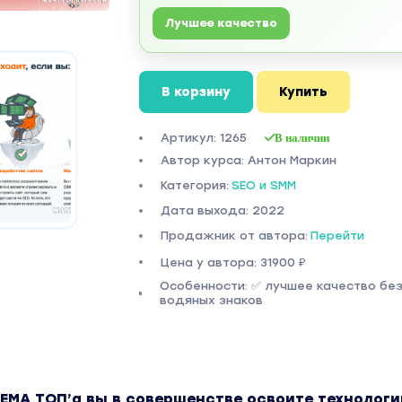
Лучшее качество
В корзину
Купить
Артикул: 1265
В наличии
Автор курса: Антон Маркин
Категория:
SEO и SMM
Дата выхода: 2022
Продажник от автора:
Перейти
Цена у автора: 31900 ₽
Особенности: ✅ лучшее качество бе
водяных знаков
ХЕМА ТОП’а вы в совершенстве освоите технолог