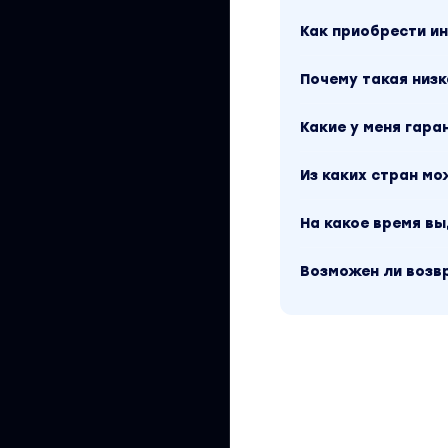
Построение сво
Как приобрести 
Начало разрабо
Почему такая низк
Настройка Метри
Какие у меня гара
Поиск спама в к
Быстрое лечени
Из каких стран м
Как проверять п
На какое время в
Домашнее задан
Возможен ли возв
БЛОК 2 - СЕМАНТ
Трафиковый и п
Дорожная карта
Текущая структ
Построение гиб