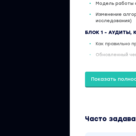
Модель работы с
Изменение алгор
исследования)
БЛОК 1
- АУДИТЫ,
Как правильно п
Обновленный чек
Поиск и анализ 
Технический ана
Показать полно
Работа по чек-л
Анализ шаблонн
Как найти проге
Часто задав
Прототипирован
Живой пример п