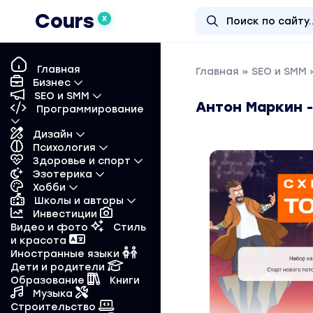
Cours
X
Главная
Главная
»
SEO и SMM
»
Бизнес
SEO и SMM
Антон Маркин -
Программирование
Дизайн
Психология
Здоровье и спорт
Эзотерика
Хобби
Школы и авторы
Инвестиции
Видео и фото
Стиль
и красота
Иностранные языки
Дети и родители
Образование
Книги
Музыка
Строительство