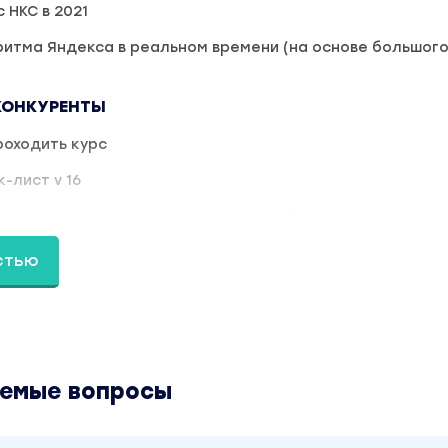
 НКС в 2021
итма Яндекса в реальном времени (на основе большог
 КОНКУРЕНТЫ
роходить курс
-лист v 16
конкурентов, построение сводной таблицы
лиз сайта
стью
исту на живом примере
ых элементов
ра
аемые вопросы
ие
рототипа