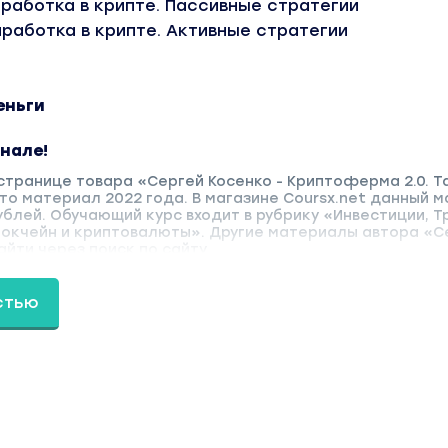
аработка в крипте. Пассивные стратегии
аработка в крипте. Активные стратегии
еньги
анале!
странице товара «Сергей Косенко - Криптоферма 2.0. Т
то материал 2022 года. В магазине Coursx.net данный 
ублей. Обучающий курс входит в рубрику «Инвестиции, Т
локчейн и криптовалюты». Другие материалы автора «С
йти через поиск по сайту.
стью