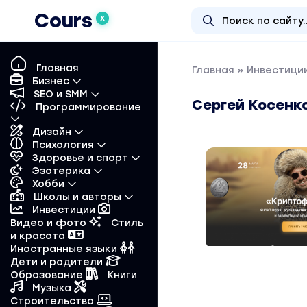
Cours
X
Главная
Главная
»
Инвестиции
Бизнес
SEO и SMM
Сергей Косенко
Программирование
Дизайн
Психология
Здоровье и спорт
Эзотерика
Хобби
Школы и авторы
Инвестиции
Видео и фото
Стиль
и красота
Иностранные языки
Дети и родители
Образование
Книги
Музыка
Строительство