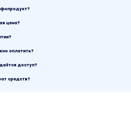
инфопродукт?
ая цена?
нтии?
ожно оплатить?
ыдаётся доступ?
рат средств?