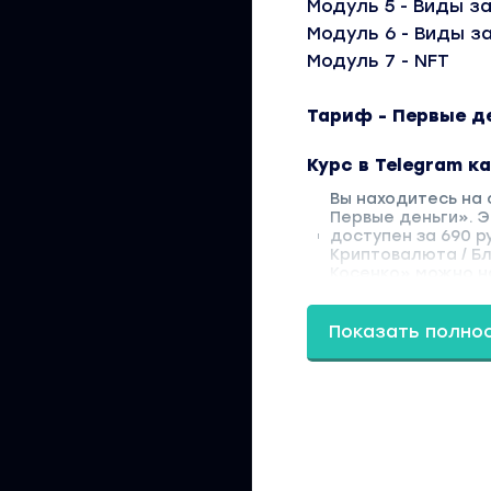
Модуль 5 - Виды з
Модуль 6 - Виды з
Модуль 7 - NFT
Тариф - Первые д
Курс в Telegram к
Вы находитесь на 
Первые деньги». Э
доступен за 690 р
Криптовалюта / Б
Косенко» можно на
Показать полно