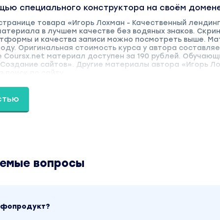
ощью специального конструктора на своём домене
странице товара «Игорь Лохман - Качественный лендинг
материала в лучшем качестве без водяных знаков. Скри
тформы и качества записи можно посмотреть выше. М
году. Оригинальная стоимость курса у автора составляе
е Coursx.net материал доступен за 190 рублей. Обучающ
 «Создание сайтов». Другие материалы автора «Игорь Л
 поиск по сайту.
стью
аемые вопросы
инфопродукт?