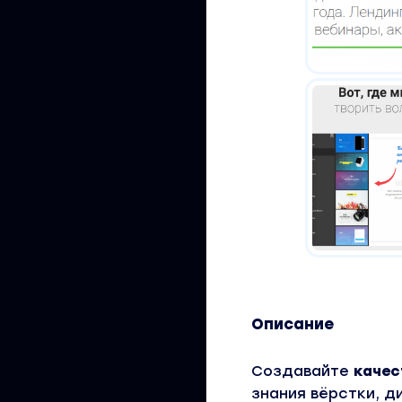
Описание
Создавайте
качес
знания вёрстки, 