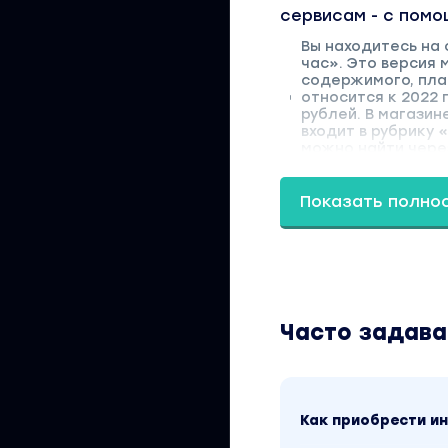
сервисам - с пом
Вы находитесь на 
час». Это версия 
содержимого, пла
относится к 2022 
рублей. В магазин
входит в рубрику
можно найти через
Показать полно
Часто задав
Как приобрести 