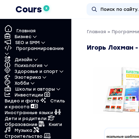
Cours
X
Главная
Главная
»
Программи
Бизнес
SEO и SMM
Игорь Лохман -
Программирование
Дизайн
Психология
Здоровье и спорт
Эзотерика
Хобби
Школы и авторы
Инвестиции
Видео и фото
Стиль
и красота
Иностранные языки
Дети и родители
Образование
Книги
Музыка
Строительство