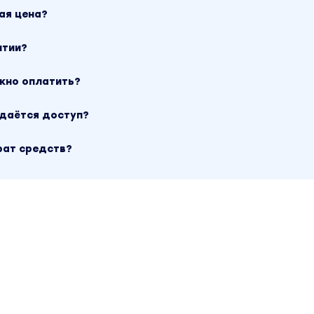
ая цена?
нтии?
ожно оплатить?
ыдаётся доступ?
рат средств?