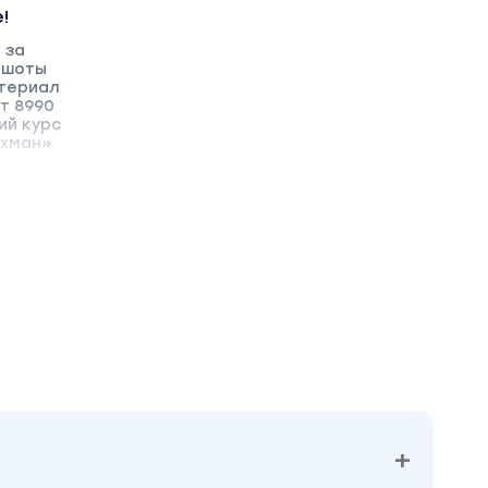
!
 за
ншоты
атериал
т 8990
ий курс
охман»