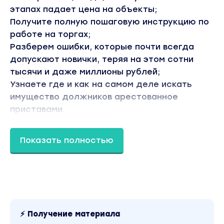
этапах падает цена на объекты;
Получите полную пошаговую инструкцию по
работе на торгах;
Разберем ошибки, которые почти всегда
допускают новички, теряя на этом сотни
тысячи и даже миллионы рублей;
Узнаете где и как на самом деле искать
имущество должников арестованное
приставами.
2 ЧАСТЬ Практика и выбор лота:
Показать полностью
Выберем метод оценки
Проведем оценку прибыльности лотов
Проанализируем лоты
Научитесь детально оценивать объект
Разделим лоты на прибыльные/не
прибыльные и «надо подождать»
⚡ Получение материала
Узнаем все о рынке в выбранном регионе по