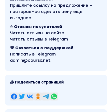
Пришлите ссылку на предложение —
объекту;
постараемся сделать цену ещё
Научимся отсеивать «опасные» объекты
выгоднее.
4 ЧАСТЬ Подготовка + участие в торгах:
⭐ Отзывы покупателей
Разберем виды торгов
Читать отзывы на сайте
Как заказать ЭЦП?
Читать отзывы в Telegram
Настроим ЭЦП
💬 Связаться с поддержкой
Регистрация и аккредитация на ЭТП
Написать в Telegram
Гайд по ЭТП
admin@coursx.net
Определяем какой пакет документов
требуется в конкретно вашей ситуации
Подготовим пакет документов-приложений к
заявке
📤 Поделиться страницей
Выясняем куда на самом деле платить
задаток
Перечисляем задаток правильной суммой
Раскроем Как сделать так, чтобы
организатор торгов получил задаток не