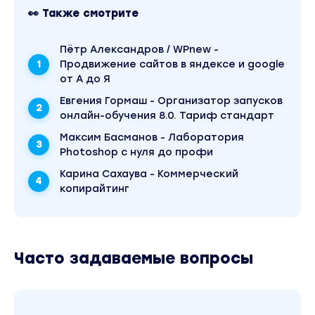
👀 Также смотрите
через 2-3 дня банковским переводом, а
через 15 минут и без комиссии
Пётр Александров / WPnew -
Как вернуть задаток юридически грамотно
Продвижение сайтов в яндексе и google
Составим технически правильную заявку,
от А до Я
отказать которой организатор торгов по
Евгения Гормаш - Организатор запусков
формальным признакам не сможет
онлайн-обучения 8.0. Тариф стандарт
Подаем документы на торги традиционные и
Максим Басманов - Лаборатория
электронные. Все виды, все варианты
Photoshop с нуля до профи
Получите пошаговую инструкцию по снятию
Карина Сахаува - Коммерческий
арестов и залогов
копирайтинг
Научимся определять куда и как правильно
оплачивать остатки выкупной стоимости
Оформляем имущество на себя
выберем самую выгодную систему
Часто задаваемые вопросы
налогообложения
БОНУСНЫЕ ВИДЕО + ВСЕ НЕОБХОДИМЫЕ