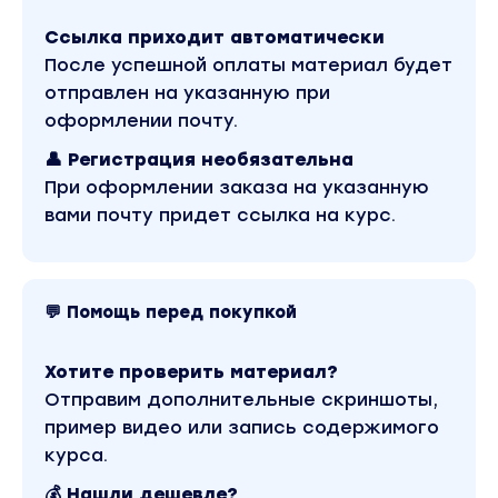
технике «ретроспектива»
Ссылка приходит автоматически
Определим стратегию участия в торгах
После успешной оплаты материал будет
Сделаем правильный расчет
отправлен на указанную при
рентабельности, максимальной ставки по
оформлении почту.
технике юнит экономики
👤 Регистрация необязательна
При оформлении заказа на указанную
3 ЧАСТЬ Проверка опасных объектов
вами почту придет ссылка на курс.
Кто такой организатор торгов и как с ним
выстроить правильные отношения;
Кто такой залогодержатель, почему он на
вашей стороне и как с ним выстроить
💬 Помощь перед покупкой
рабочие отношения;
Как извлекать пользу от взыскателя,
Хотите проверить материал?
залогодержателя и организатора торгов;
Отправим дополнительные скриншоты,
Научитесь удаленно проверять имущество в
пример видео или запись содержимого
любой точке России;
курса.
Научитесь собирать удаленно полный пакет
💰 Нашли дешевле?
нужных для анализа документов по