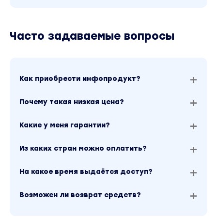
— Масштабирование
Часто задаваемые вопросы
4. Проверка рекламных компаний и разбор
ошибок | Facebook (белое направление) (1.5
часа)
Как приобрести инфопродукт?
6. Дополнения
Почему такая низкая цена?
anty.dolphin.ru.com/ru/ (тариф Base)
—
бесплатный доступ каждому на
Какие у меня гарантии?
месяц
(так стоимость $89)
Из каких стран можно оплатить?
• Контакты селлеров фарма/агенстких
кабинетов (FB/Google) + ФП
На какое время выдаётся доступ?
Возможен ли возврат средств?
ПРОГРАММА ОБУЧЕНИЯ: