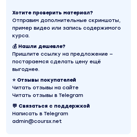
• Масштабирование рекламной кампании
Хотите проверить материал?
Отправим дополнительные скриншоты,
• Оптимизация кампани
пример видео или запись содержимого
• Фриз/баны (разбор)
курса.
3137 лидов на один оффер
💰 Нашли дешевле?
Пришлите ссылку на предложение —
2. Проверка рекламных компаний и разбор
постараемся сделать цену ещё
ошибок | Google KMC / Discovery (1.5 часа)
выгоднее.
3. Facebook (белое направление) (1.5 — 2
⭐ Отзывы покупателей
часа)
Читать отзывы на сайте
• Работа с аккаунтами
Читать отзывы в Telegram
💬 Связаться с поддержкой
— Подготовка аккаунта к запуску
Написать в Telegram
admin@coursx.net
— Агентские аккаунты (схема работы +
контакты)