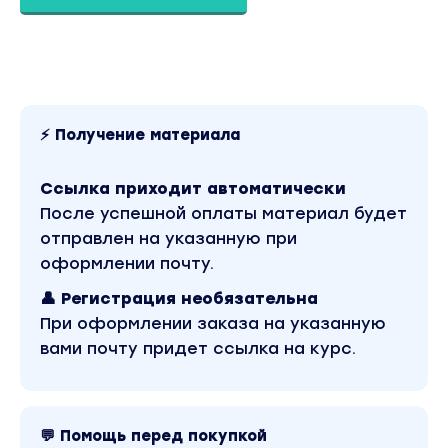
ПРОГРАММА ОБУЧЕНИЯ:
1. Google KMC / Discovery (1.5 — 2 часа)
• Работа с аккаунтами
⚡ Получение материала
• Подготовка аккаунта к запуску (прокси /
антидетект браузер / отлежка / почты)
Ссылка приходит автоматически
После успешной оплаты материал будет
• Разбор аудитории
отправлен на указанную при
• Выбор оффера
оформлении почту.
👤 Регистрация необязательна
• Подготовка сайтов
При оформлении заказа на указанную
вами почту придет ссылка на курс.
• Создание крео
• Настройка рекламной кампании от А до Я
💬 Помощь перед покупкой
• Запуск и тест оффера