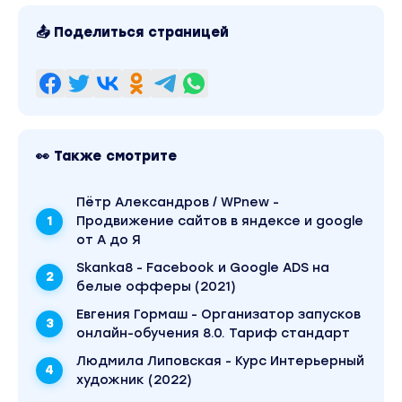
— Прокси
📤 Поделиться страницей
— Антидетект браузер
— Карты
• Правила Facebook
👀 Также смотрите
— Алгоритм запуска теста оффера
Пётр Александров / WPnew -
• Работа с оффером (поиск/выбор)
Продвижение сайтов в яндексе и google
от А до Я
— Выбор офферов из ПП
Skanka8 - Facebook и Google ADS на
белые офферы (2021)
— Подготовка креативов
Евгения Гормаш - Организатор запусков
онлайн-обучения 8.0. Тариф стандарт
— Подготовка лендинга для залива
Людмила Липовская - Курс Интерьерный
художник (2022)
• Настройка и запуск РК от А до Я