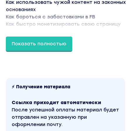
Как использовать чужой контент на законных
основаниях
Как бороться с забастовками в FB
Как быстро монетизировать свою страницу
Для реализации Вам не нужно:
Показать полностью
• Специальные технические навыки
• Огромная игровая установка
• Большой бюджет
• Любые предыдущие знания
Все, что вам нужно, это:
Монетизированная страница
⚡ Получение материала
Время трансляции
Простой ноутбук/телефон
Ссылка приходит автоматически
Вы находитесь на странице товара
После успешной оплаты материал будет
«blackhatworld - Простое руководство по
заработку через Facebook Gaming». Это
отправлен на указанную при
материал 2022 года. В магазине Coursx.net
оформлении почту.
данный материал доступен за 149 рублей.