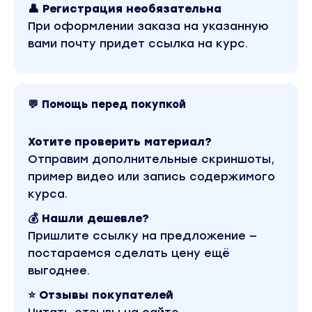
Обучающий курс входит в рубрику «SEO и SMM /
👤 Регистрация необязательна
Facebook / Бизнес, менеджмент, продажи /
Схемы заработка». Другие материалы автора
При оформлении заказа на указанную
«blackhatworld» можно найти через поиск по
вами почту придет ссылка на курс.
сайту.
💬 Помощь перед покупкой
Хотите проверить материал?
Отправим дополнительные скриншоты,
пример видео или запись содержимого
курса.
💰 Нашли дешевле?
Пришлите ссылку на предложение —
постараемся сделать цену ещё
выгоднее.
⭐ Отзывы покупателей