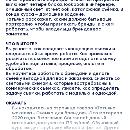
включает четыре блока: lookbook в интерьере,
смешанный свет, streetlook, каталожная съёмка. В
конце курса — домашнее задание.
Татьяна расскажет, каким должно быть ваше
портфолио, чтобы привлекать бренды, и с кем
работать, чтобы владельцы брендов вас
заметили.
ЧТО В ИТОГЕ?
Вы узнаете, как создавать концепцию съёмки и
следовать ей во время работы. Как правильно
рассчитать съёмочное время и сделать съёмку
удобной в подготовке, процессе, оплате и
обработке.
Вы научитесь работать с брендами и делать
съёмку выгодной для вас и заказчика, снимать со
световыми схемами, которые востребованы в
коммерческих съёмках. Узнаете, как определять
задачу съемки, работать с моделью и одеждой.
СКАЧАТЬ
Вы находитесь на странице товара «Татьяна
Факеева - Съёмка для брендов». Это материал
2020 года. В магазине Coursx.net данный
материал доступен за 179 рублей. Обучающий
курс входит в рубрику «Видео и фото». Другие