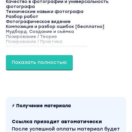
Качество в фотографии и универсальность
фотографа
Технические навыки фотографа
Разбор работ
Фотографическое видение
Композиция и разбор ошибок [бесплатно]
Мудборд. Создание и съёмка
Позирование / Теория
Позирование / Практика
Коммуникативные навыки и тренды
Восприятие цвета
Ваши фишки и дисциплина
Показать полностью
Блок 3 / Усердная работа
Творческие съемки
Социальный статус фотографа
Бизнес процессы
Обработка и ретушер
Позиционирование в соц сетях
Блок 4 / Домашнее задание
⚡ Получение материала
СКАЧАТЬ
Вы находитесь на странице товара «Татьяна
Ссылка приходит автоматически
Факеева - Фотокурс Базовый». Это материал
2020 года. В магазине Coursx.net данный
После успешной оплаты материал будет
материал доступен за 179 рублей. Обучающий