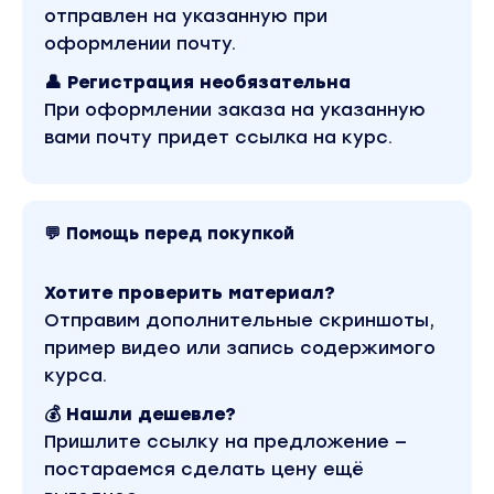
отправлен на указанную при
курс входит в рубрику «Видео и фото». Другие
материалы автора «Татьяна Факеева» можно
оформлении почту.
найти через поиск по сайту.
👤 Регистрация необязательна
При оформлении заказа на указанную
вами почту придет ссылка на курс.
💬 Помощь перед покупкой
Хотите проверить материал?
Отправим дополнительные скриншоты,
пример видео или запись содержимого
курса.
💰 Нашли дешевле?
Пришлите ссылку на предложение —
постараемся сделать цену ещё