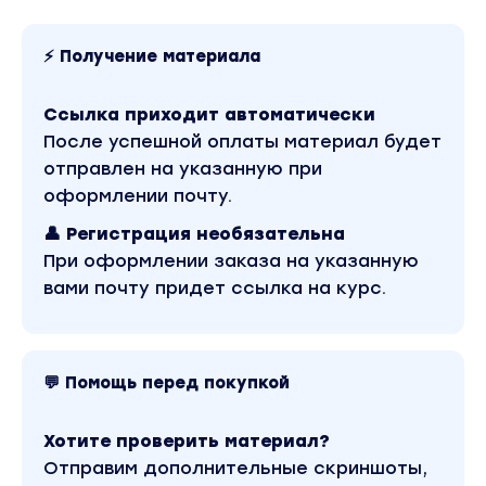
Вы вернете себе Себя.
Вы находитесь на странице товара «Марина
Кульпина - Интро-класс «Пуританки и
⚡ Получение материала
Куртизанки» 01.12.24». В магазине Coursx.net
данный материал доступен за 1100 рублей.
Обучающий курс входит в рубрику «Эзотерика и
Ссылка приходит автоматически
оккультизм». Другие материалы автора
«Марина Кульпина» можно найти через поиск по
После успешной оплаты материал будет
сайту.
отправлен на указанную при
оформлении почту.
👤 Регистрация необязательна
При оформлении заказа на указанную
вами почту придет ссылка на курс.
💬 Помощь перед покупкой
Хотите проверить материал?
Отправим дополнительные скриншоты,