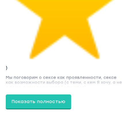
)
Мы поговорим о сексе как проявленности, сексе
как возможности выбора (с теми, с кем Я хочу, а не
с теми, с кем получится / случится).
О том, что такое сексуальность на самом деле,
Показать полностью
как ее проявить, как перестать ее подавлять.
Мы дойдем до стадии, где вы окажетесь в точке
«я наконец-то сама творю свою жизнь! Не через
призму мамы, мужика и тд».