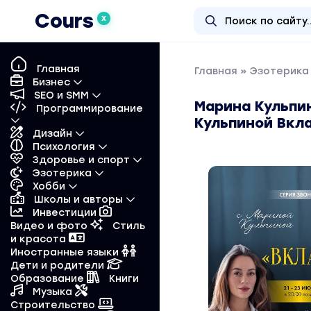
Cours
X
Главная
Главная
»
Эзотерика 
Бизнес
SEO и SMM
Марина Кульпин
Программирование
Кульпиной Вкл
Дизайн
Психология
Здоровье и спорт
Эзотерика
Хобби
Школы и авторы
Инвестиции
Видео и фото
Стиль
и красота
Иностранные языки
Дети и родители
Образование
Книги
Музыка
Строительство