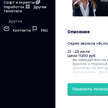
Софт и скрипты
Заработок
Другие
тематики
Другое
Контакты
FAQ
Описание
Серия звонков «Вкла
21 - 23 июля
Цена 11200 руб
Вы находитесь на 
Бремли и Мариной 
доступен за 849 р
оккультизм». Дру
поиск по сайту.
Показать полно