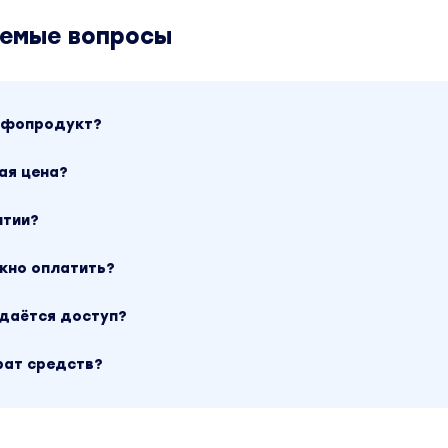
аемые вопросы
инфопродукт?
ая цена?
нтии?
ожно оплатить?
ыдаётся доступ?
рат средств?