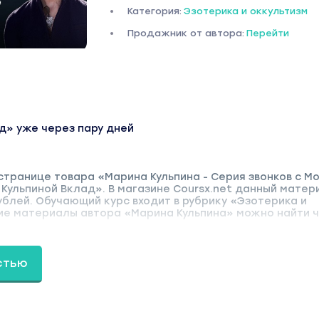
Категория:
Эзотерика и оккультизм
Продажник от автора:
Перейти
д» уже через пару дней
странице товара «Марина Кульпина - Серия звонков с М
Кульпиной Вклад». В магазине Coursx.net данный матер
ублей. Обучающий курс входит в рубрику «Эзотерика и
гие материалы автора «Марина Кульпина» можно найти 
стью