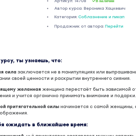
Артикул: 14708
В наличии
Автор курса: Вероника Хацкевич
Категория:
Соблазнение и пикап
Продажник от автора:
Перейти
урсу, ты узнаешь, что:
ая сила
заключается не в манипуляциях или выпрашиван
нании своей ценности и раскрытии внутреннего сияния.
оящему желанная
женщина перестаёт быть зависимой о
ния и учится органично принимать внимание и подарки
ой притягательной силы
начинается с самой женщины, 
еображения.
ебя ожидать в ближайшее время: