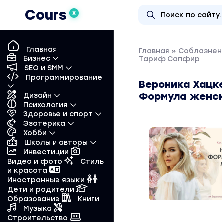
Cours
X
Главная
Главная
»
Соблазнен
Бизнес
Тариф Сапфир
SEO и SMM
Программирование
Вероника Хацк
Формула женск
Дизайн
Психология
Здоровье и спорт
Эзотерика
Хобби
Школы и авторы
Инвестиции
Видео и фото
Стиль
и красота
Иностранные языки
Дети и родители
Образование
Книги
Музыка
Строительство