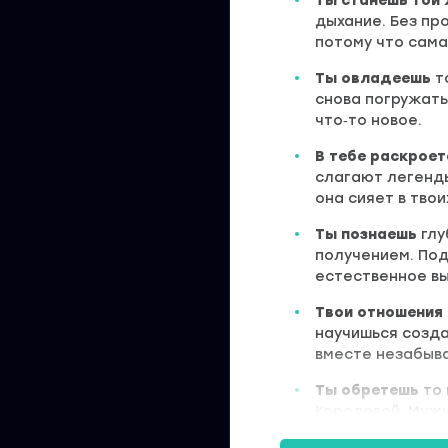
Ты станешь той
дыхание. Без пр
потому что сама
Ты овладеешь
т
снова погружать
что‑то новое.
В тебе раскроет
слагают легенды
она сияет в твои
Ты познаешь
глу
получением. Под
естественное в
Твои отношения
научишься созд
вместе незабыв
Ты обретешь
то
Королевой. Мужч
как к источнику 