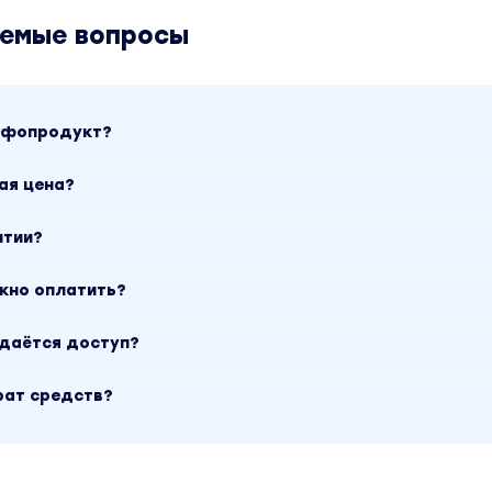
аемые вопросы
инфопродукт?
ая цена?
нтии?
ожно оплатить?
ыдаётся доступ?
рат средств?