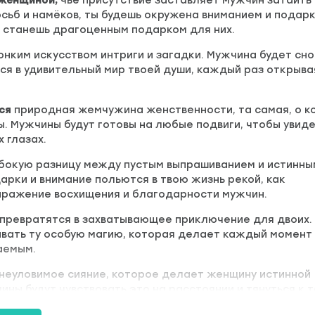
 женщиной,
чьё присутствие заставляет мужчин затаить
осьб и намёков, ты будешь окружена вниманием и подарк
 станешь драгоценным подарком для них.
онким искусством интриги и загадки. Мужчина будет сно
ся в удивительный мир твоей души, каждый раз открыва
ся
природная жемчужина женственности, та самая, о к
. Мужчины будут готовы на любые подвиги, чтобы увиде
х глазах.
бокую разницу между пустым выпрашиванием и истинны
арки и внимание польются в твою жизнь рекой, как
ыражение восхищения и благодарности мужчин.
превратятся в захватывающее приключение для двоих.
авать ту особую магию, которая делает каждый момент
аемым.
 неуловимое сияние, которое делает женщину истинной
ины будут чувствовать это на расстоянии и тянуться к т
света.