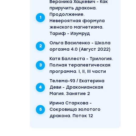
Вероника Хацкевич - Как
приручить дракона.
Продолжение.
Невероятная формула
женского магнетизма.
я. Ты
Тариф - Изумруд
Ольга Василенко - Школа
оргазма 4.0 (Август 2022)
ие
Катя Баллеста - Трилогия.
стать
Полная терапевтическая
программа. I, II, III части
ть
Телема-93 / Екатерина
ить
Деви - Драконианская
Магия. Занятие 2
Ирина Старкова -
Сокровища золотого
ракона.
дракона. Поток 12
не
ит в
цкевич»