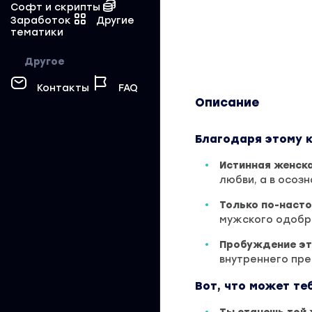
Софт и скрипты
Заработок
Другие
тематики
Другое
Контакты
FAQ
Описание
Благодаря этому к
Истинная женск
любви, а в осоз
Только по-наст
мужского одобре
Пробуждение эт
внутреннего пр
Вот, что может т