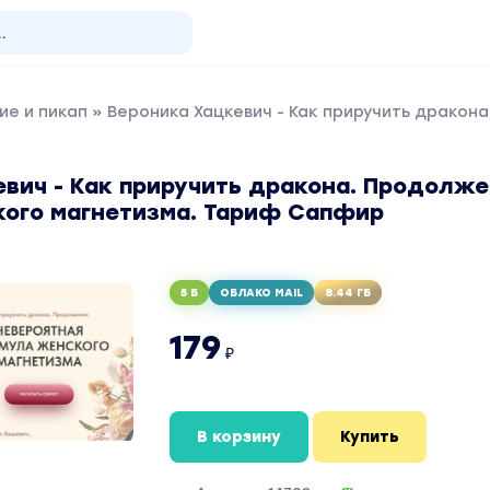
ие и пикап
» Вероника Хацкевич - Как приручить дракон
евич - Как приручить дракона. Продолже
ого магнетизма. Тариф Сапфир
5 Б
ОБЛАКО MAIL
8.44 ГБ
179
₽
В корзину
Купить