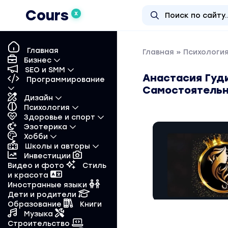
Cours
X
Главная
Главная
»
Психологи
Бизнес
SEO и SMM
Анастасия Гуд
Программирование
Самостоятель
Дизайн
Психология
Здоровье и спорт
Эзотерика
Хобби
Школы и авторы
Инвестиции
Видео и фото
Стиль
и красота
Иностранные языки
Дети и родители
Образование
Книги
Музыка
Строительство