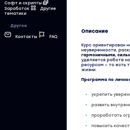
Софт и скрипты
Заработок
Другие
тематики
Другое
Описание
Контакты
FAQ
Курс ориентирован н
неуверенности, раск
гармоничными, силь
уделяется работе н
ресурсом — то есть 
жизни.
Программа по личнос
укрепить уверен
развить внутрен
проработать ог
повысить качест