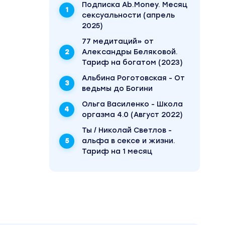
Подписка Ab.Money. Месяц
сексуальности (апрель
2025)
77 медитаций» от
зни.
пен за
Aлeкcaндpы Бeлякoвoй.
ериалы
Тариф на богатом (2023)
Альбина Роготовская - От
ведьмы до Богини
Ольга Василенко - Школа
оргазма 4.0 (Август 2022)
Ты / Николай Светлов -
альфа в сексе и жизни.
Тариф на 1 месяц