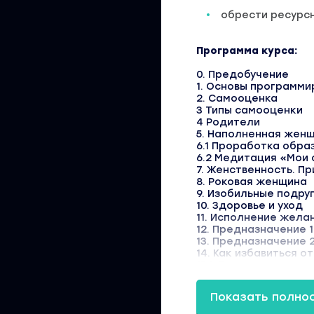
обрести ресурс
Программа курса:
0. Предобучение
1. Основы программи
2. Самооценка
3 Типы самооценки
4 Родители
5. Наполненная женщ
6.1 Проработка обра
6.2 Медитация «Мои
7. Женственность. П
8. Роковая женщина
9. Изобильные подру
10. Здоровье и уход
11. Исполнение жела
12. Предназначение 1
13. Предназначение 2
14. Как избавиться о
15.1. Постановка це
15.2. Постановка це
16. Деньги
Показать полно
17.1. Как активиров
17.2. Отличие мышле