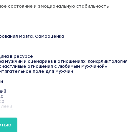
ное состояние и эмоциональную стабильность
рования мозга. Самооценка
ина в ресурсе
за мужчин и сценариев в отношениях. Конфликтология
 счастливые отношения с любимым мужчиной»
ритягательное поле для мужчин
ги
ний
.0
.0
т лени
лей. Таймменеджмент. Эссенциализм
лей. Планирование
стью
ать свою женскую силу и притягивать желаемое
ния суки победителя vs жертвы неудачницы