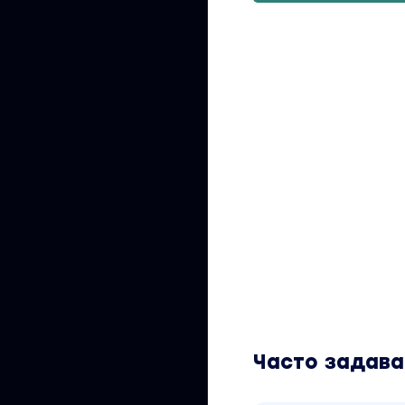
17.3. Как не создава
18. Женские типажи 
Тариф самостоятел
Вы находитесь на 
Тариф Самостояте
1049 рублей. Обуч
автора «Анастасия
Часто задав