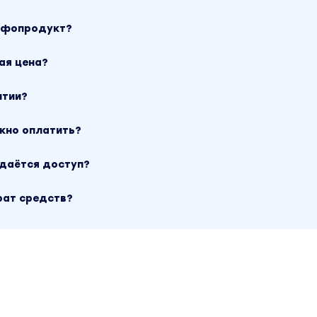
инфопродукт?
ая цена?
нтии?
ожно оплатить?
ыдаётся доступ?
рат средств?